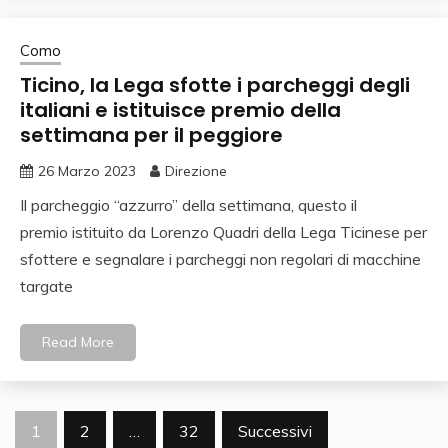
Como
Ticino, la Lega sfotte i parcheggi degli
italiani e istituisce premio della
settimana per il peggiore
26 Marzo 2023
Direzione
Il parcheggio “azzurro” della settimana, questo il
premio istituito da Lorenzo Quadri della Lega Ticinese per
sfottere e segnalare i parcheggi non regolari di macchine
targate
Read More
Navigazione
1
2
…
32
Successivi