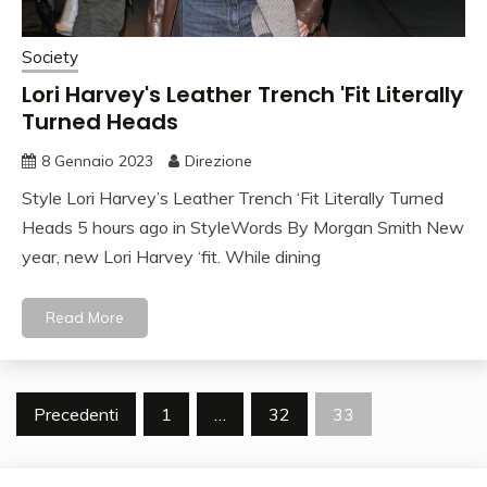
Society
Lori Harvey's Leather Trench 'Fit Literally
Turned Heads
8 Gennaio 2023
Direzione
Style Lori Harvey’s Leather Trench ‘Fit Literally Turned
Heads 5 hours ago in StyleWords By Morgan Smith New
year, new Lori Harvey ‘fit. While dining
Read More
Navigazione
Precedenti
1
…
32
33
articoli