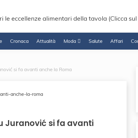
i le eccellenze alimentari della tavola (Clicca sul
e
Cronaca
Attualità
Moda
Salute
Affari
Con
nović si fa avanti anche la Roma
 Juranović si fa avanti