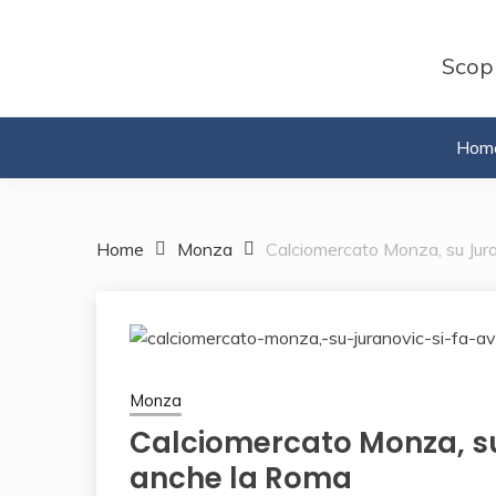
Skip
to
Scopr
content
Hom
Home
Monza
Calciomercato Monza, su Jura
Monza
Calciomercato Monza, su
anche la Roma