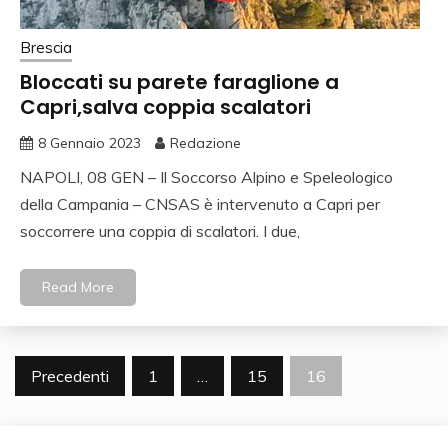
Brescia
Bloccati su parete faraglione a
Capri,salva coppia scalatori
8 Gennaio 2023
Redazione
NAPOLI, 08 GEN – Il Soccorso Alpino e Speleologico
della Campania – CNSAS è intervenuto a Capri per
soccorrere una coppia di scalatori. I due,
Read More
Navigazione
Precedenti
1
…
15
16
articoli