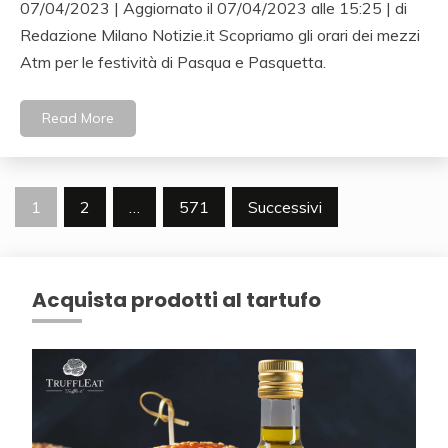
07/04/2023 | Aggiornato il 07/04/2023 alle 15:25 | di
Redazione Milano Notizie.it Scopriamo gli orari dei mezzi
Atm per le festività di Pasqua e Pasquetta.
Read More
Navigazione
1
2
…
571
Successivi
articoli
Acquista prodotti al tartufo