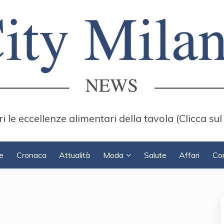
i le eccellenze alimentari della tavola (Clicca sul
e
Cronaca
Attualità
Moda
Salute
Affari
Con