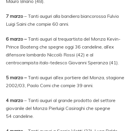
Mauro Briano (48).
7
marzo
– Tanti auguri alla bandiera biancorossa Fulvio
Luigi Saini che compie 60 anni.
6 marzo –
Tanti auguri al trequartista del Monza Kevin-
Prince Boateng che spegne oggi 36 candeline, all’ex
difensore lombardo Niccolò Rossi (42) e al
centrocampista italo-tedesco Giovanni Speranza (41).
5 marzo –
Tanti auguri all’ex portiere del Monza, stagione
2002/03, Paolo Comi che compie 39 anni.
4 marzo
– Tanti auguri al grande prodotto del settore
giovanile del Monza Pierluigi Casiraghi che spegne
54 candeline.
4 marzo
– Tanti auguri a Sergio Viotti (33), Luca Baldo