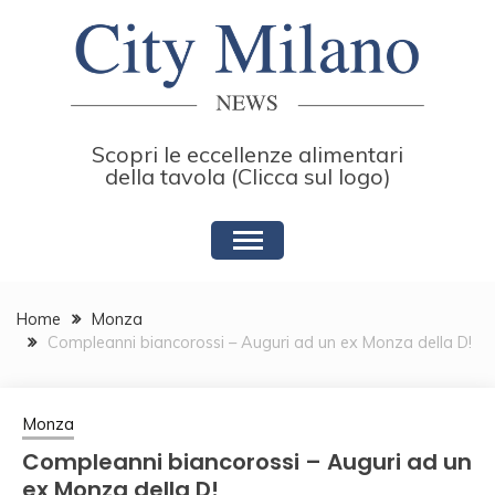
Skip
to
content
Scopri le eccellenze alimentari
della tavola (Clicca sul logo)
Home
Monza
Compleanni biancorossi – Auguri ad un ex Monza della D!
Monza
Compleanni biancorossi – Auguri ad un
ex Monza della D!