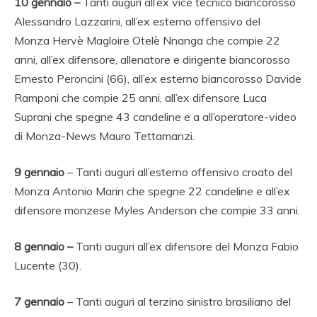
10 gennaio
–
Tanti auguri all’ex vice tecnico biancorosso
Alessandro Lazzarini, all’ex esterno offensivo del
Monza
Hervè Magloire Otelè Nnanga che compie 22
anni, all’ex difensore, allenatore e dirigente biancorosso
Ernesto Peroncini (66), all’ex esterno biancorosso Davide
Ramponi che compie 25 anni, all’ex difensore Luca
Suprani che spegne 43 candeline e a all’operatore-video
di Monza-News Mauro Tettamanzi.
9 gennaio
– Tanti auguri all’esterno offensivo croato del
Monza Antonio Marin che spegne 22 candeline e all’ex
difensore monzese Myles Anderson che compie 33 anni.
8 gennaio –
Tanti auguri all’ex difensore del Monza Fabio
Lucente (30).
7 gennaio
– Tanti auguri al terzino sinistro brasiliano del