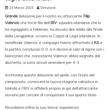
23 Marzo 2023
Direzione
Grande
delusione per il nostro ex attaccante
Filip
Valencic
che tra le fila dell’
IBV
, squadra islandese che lo
ha ingaggiato a Febbraio,
ha dovuto dire addio alla finale
della
Lengjubikar
, ovvero la Coppa di Lega islandese. In
semifinale Valencic e compagni hanno affrontato il
KA
e
la partita, conclusasi 0-0, si è decisa ai calci di rigore con i
bianconeri che, nonostante Valencic abbia segnato dal
dischetto, si sono dovuti arrendere per 4-3.
Archiviata questa delusione ad aprile, con l’inizio del
campionato, comincerà la nuova stagione calcistica in
Islanda e l’IBV si affiderà proprio ai gol dell’attaccante
sloveno per cercare di conquistare il suo quarto titolo.
Ricordiamo infine la sua, breve, esperienza