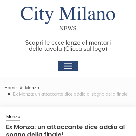
Skip
to
content
Scopri le eccellenze alimentari
della tavola (Clicca sul logo)
Home
Monza
Ex Monza: un attaccante dice addio al sogno della finale!
Monza
Ex Monza: un attaccante dice addio al
sogno della finale!