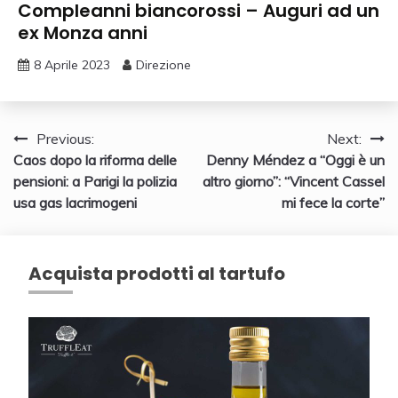
Compleanni biancorossi – Auguri ad un
ex Monza anni
8 Aprile 2023
Direzione
Navigazione
Previous:
Next:
Caos dopo la riforma delle
Denny Méndez a “Oggi è un
articoli
pensioni: a Parigi la polizia
altro giorno”: “Vincent Cassel
usa gas lacrimogeni
mi fece la corte”
Acquista prodotti al tartufo