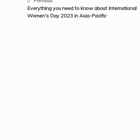
Navigazione
Previous:
Everything you need to know about International
articoli
Women's Day 2023 in Asia-Pacific