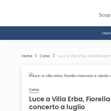
Skip
to
Scopr
content
Hom
Home
Como
Luce a Villa Erba, Fiorella Man
Como
Luce a Villa Erba, Fiorel
concerto a luglio