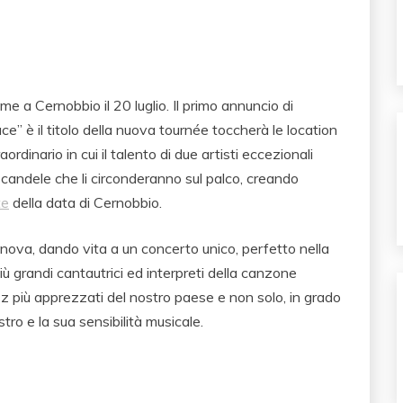
e a Cernobbio il 20 luglio. Il primo annuncio di
uce” è il titolo della nuova tournée toccherà le location
ordinario in cui il talento di due artisti eccezionali
 candele che li circonderanno sul palco, creando
te
della data di Cernobbio.
innova, dando vita a un concerto unico, perfetto nella
 più grandi cantautrici ed interpreti della canzone
 jazz più apprezzati del nostro paese e non solo, in grado
tro e la sua sensibilità musicale.