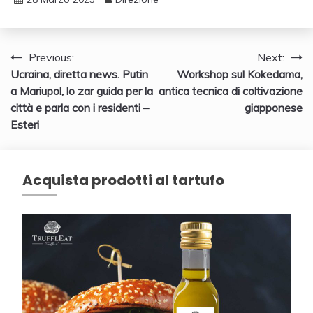
Navigazione
Previous:
Next:
Ucraina, diretta news. Putin
Workshop sul Kokedama,
articoli
a Mariupol, lo zar guida per la
antica tecnica di coltivazione
città e parla con i residenti –
giapponese
Esteri
Acquista prodotti al tartufo