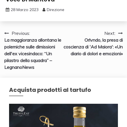
28 Marzo 2023
Direzione
Navigazione
Previous:
Next:
La maggioranza allontana le
Orlvndo, la presa di
articoli
polemiche sulle dimissioni
coscienza di 'Ad Maiora': «Un
dell'ex vicesindaco: “Un
diario di dolori e emozioni»
pilastro della squadra” –
LegnanoNews
Acquista prodotti al tartufo