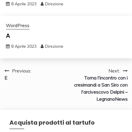
8 Aprile 2023
Direzione
WordPress
A
8 Aprile 2023
Direzione
Navigazione
Previous:
Next:
E
Torna l'incontro con i
articoli
cresimandi a San Siro con
l'arcivescovo Delpini –
LegnanoNews
Acquista prodotti al tartufo