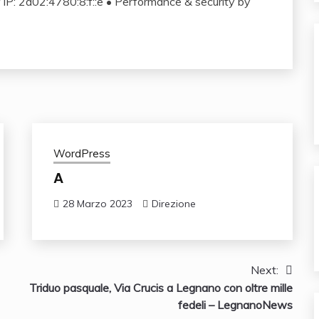
 IP:
2a02:4780:8:f::e
•
Performance & security by
WordPress
A
28 Marzo 2023
Direzione
Next:
Triduo pasquale, Via Crucis a Legnano con oltre mille
fedeli – LegnanoNews