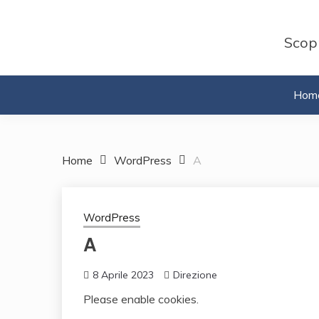
Skip
to
Scopr
content
Hom
Home
WordPress
A
WordPress
A
8 Aprile 2023
Direzione
Please enable cookies.