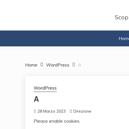
Skip
to
Scopr
content
Hom
Home
WordPress
A
WordPress
A
28 Marzo 2023
Direzione
Please enable cookies.