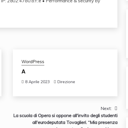
 IP:
2a02:4780:8:f::e
•
Performance & security by
WordPress
A
8 Aprile 2023
Direzione
Next:
La scuola di Opera si oppone all'invito degli studenti
all'eurodeputata Tovaglieri. “Mia presenza