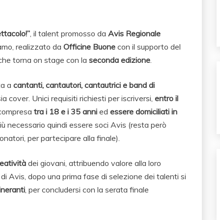
ttacolo!”
, il talent promosso da
Avis Regionale
amo, realizzato da
Officine Buone
con il supporto del
 che torna on stage con la
seconda edizione
.
ta a
cantanti, cantautori, cantautrici e band di
sia cover. Unici requisiti richiesti per iscriversi,
entro il
 compresa
tra i 18 e i 35 anni
ed
essere domiciliati in
più necessario quindi essere soci Avis (resta però
onatori, per partecipare alla finale).
reatività
dei giovani, attribuendo valore alla loro
di Avis, dopo una prima fase di selezione dei talenti si
tineranti
, per concludersi con la serata finale