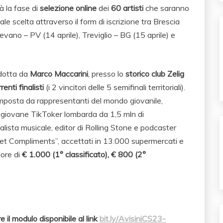
rà la fase di
selezione online
dei
60 artisti
che saranno
ale scelta attraverso il form di iscrizione tra Brescia
igevano – PV (14 aprile), Treviglio – BG (15 aprile) e
dotta da
Marco Maccarini
, presso lo
storico club Zelig
enti finalisti
(i 2 vincitori delle 5 semifinali territoriali).
composta da rappresentanti del mondo giovanile,
la giovane TikToker lombarda da 1,5 mln di
nalista musicale, editor di Rolling Stone e podcaster
icket Compliments”, accettati in 13.000 supermercati e
lore di
€
1.000 (1° classificato), € 800 (2°
e il modulo disponibile al link
bit.ly/AvisiniCS23-