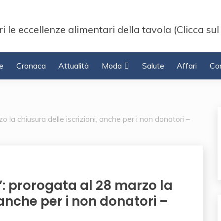
i le eccellenze alimentari della tavola (Clicca sul
e
Cronaca
Attualità
Moda
Salute
Affari
Con
 la chiusura delle iscrizioni, anche per i non donatori –
”: prorogata al 28 marzo la
 anche per i non donatori –