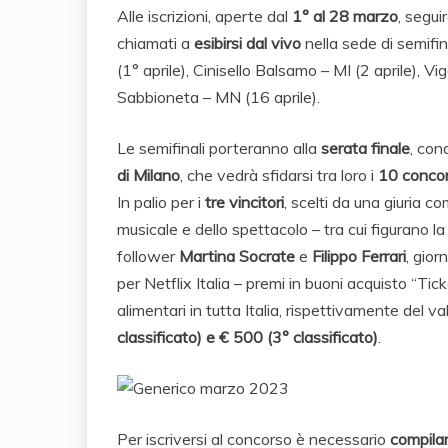
Alle iscrizioni, aperte dal
1° al 28 marzo
, segui
chiamati a
esibirsi dal vivo
nella sede di semifin
(1° aprile), Cinisello Balsamo – MI (2 aprile), V
Sabbioneta – MN (16 aprile).
Le semifinali porteranno alla
serata finale
, con
di Milano
, che vedrà sfidarsi tra loro i
10 concorr
In palio per i
tre vincitori
, scelti da una giuria 
musicale e dello spettacolo – tra cui figurano 
follower
Martina Socrate
e
Filippo Ferrari
, gior
per Netflix Italia – premi in buoni acquisto “T
alimentari in tutta Italia, rispettivamente del va
classificato) e € 500 (3° classificato)
.
Per iscriversi al concorso è necessario
compilar