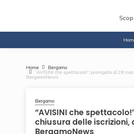
Skip
to
Scopr
content
Hom
Home
Bergamo
“AVISINI che spettacolo!”: prorogata al 28 marzo
BergamoNews
Bergamo
“AVISINI che spettacolo!
chiusura delle iscrizioni,
BergamoNews