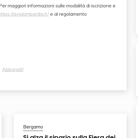
 Per maggiori informazioni sulle modalità di iscrizione e
ttps://avislombardia.it/
e al regolamento
?
Abbonati!
Bergamo
Si alza il sipario sulla Fiera dei