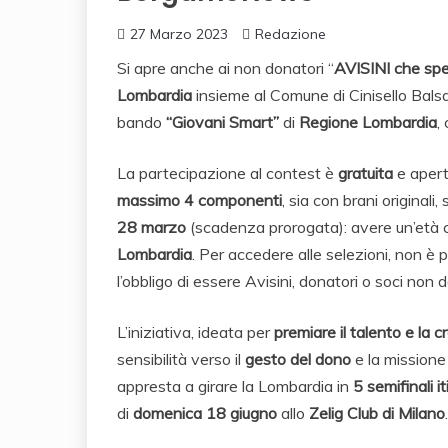
27 Marzo 2023
Redazione
Si apre anche ai non donatori “
AVISINI che spe
Lombardia
insieme al Comune di Cinisello Bals
bando
“Giovani Smart”
di
Regione Lombardia
,
La partecipazione al contest è
gratuita
e aper
massimo 4 componenti
, sia con brani originali, 
28 marzo
(scadenza prorogata): avere un’età
Lombardia
. Per accedere alle selezioni, non è 
l’obbligo di essere Avisini, donatori o soci non d
L’iniziativa, ideata per
premiare il talento e la c
sensibilità verso il
gesto del dono
e la missione 
appresta a girare la Lombardia in
5 semifinali
i
di
domenica 18 giugno
allo
Zelig Club di Milano
.