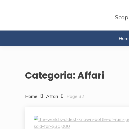
Skip
to
Scopr
content
Hom
Categoria:
Affari
Home
Affari
Page 32