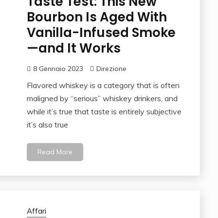
Taste Test: This New
Bourbon Is Aged With
Vanilla-Infused Smoke
—and It Works
8 Gennaio 2023
Direzione
Flavored whiskey is a category that is often
maligned by “serious” whiskey drinkers, and
while it’s true that taste is entirely subjective
it’s also true
Read More
Affari