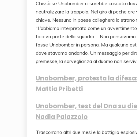
Chissà se Unabomber ci sarebbe cascato davve
neutralizzare la trappola. Nel giro di poche ore
chiave. Nessuno in paese collegherà lo strano fur
“L’abbiamo interpretato come un avvertimento a
faceva parte della squadra –. Non pensavamo c
fosse Unabomber in persona. Ma qualcuno estran
dove stavamo andando. Un messaggio per dirci:
premesse, la sorveglianza al duomo non serviv
Unabomber, protesta la difesa
Mattia Pribetti
Unabomber, test del Dna su die
Nadia Palazzolo
Trascorrono altri due mesi e la bottiglia esplos