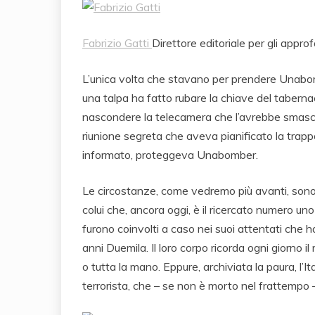
Fabrizio Gatti
Direttore editoriale per gli appr
L’unica volta che stavano per prendere Unabom
una talpa ha fatto rubare la chiave del tabernaco
nascondere la telecamera che l’avrebbe smasc
riunione segreta che aveva pianificato la trapp
informato, proteggeva Unabomber.
Le circostanze, come vedremo più avanti, sono 
colui che, ancora oggi, è il ricercato numero uno
furono coinvolti a caso nei suoi attentati che h
anni Duemila. Il loro corpo ricorda ogni giorno i
o tutta la mano. Eppure, archiviata la paura, l’It
terrorista, che – se non è morto nel frattempo –