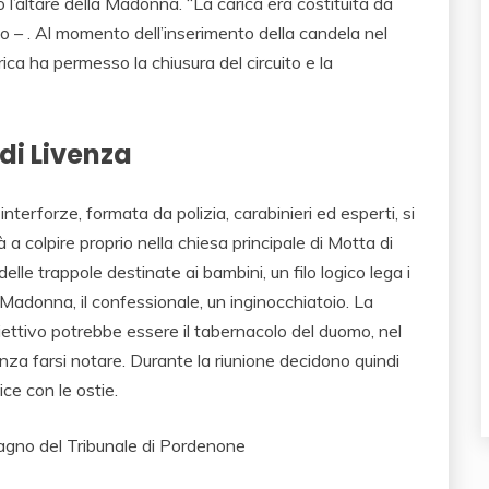
l’altare della Madonna. “La carica era costituita da
rto – . Al momento dell’inserimento della candela nel
rica ha permesso la chiusura del circuito e la
di Livenza
nterforze, formata da polizia, carabinieri ed esperti, si
 colpire proprio nella chiesa principale di Motta di
delle trappole destinate ai bambini, un filo logico lega i
lla Madonna, il confessionale, un inginocchiatoio. La
obiettivo potrebbe essere il tabernacolo del duomo, nel
nza farsi notare. Durante la riunione decidono quindi
ce con le ostie.