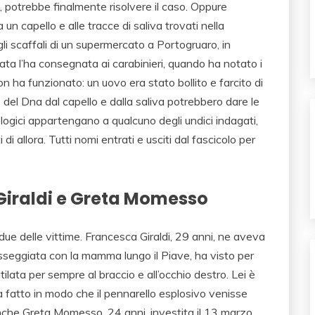
e, potrebbe finalmente risolvere il caso. Oppure
 un capello e alle tracce di saliva trovati nella
 scaffali di un supermercato a Portogruaro, in
ata l’ha consegnata ai carabinieri, quando ha notato i
non ha funzionato: un uovo era stato bollito e farcito di
 del Dna dal capello e dalla saliva potrebbero dare le
logici appartengano a qualcuno degli undici indagati,
 di allora. Tutti nomi entrati e usciti dal fascicolo per
Giraldi e Greta Momesso
 due delle vittime. Francesca Giraldi, 29 anni, ne aveva
sseggiata con la mamma lungo il Piave, ha visto per
ilata per sempre al braccio e all’occhio destro. Lei è
 fatto in modo che il pennarello esplosivo venisse
nche Greta Momesso, 24 anni, investita il 13 marzo