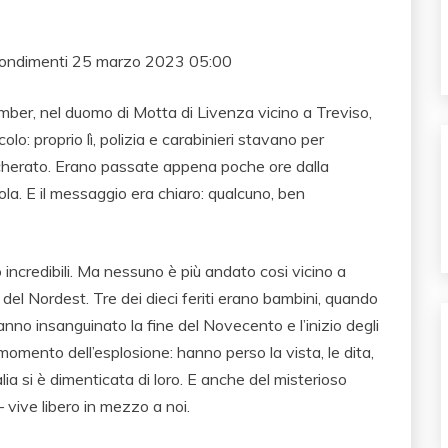
ofondimenti
25 marzo 2023 05:00
ber, nel duomo di Motta di Livenza vicino a Treviso,
lo: proprio lì, polizia e carabinieri stavano per
herato. Erano passate appena poche ore dalla
ola. E il messaggio era chiaro: qualcuno, ben
incredibili. Ma nessuno è più andato cosi vicino a
 del Nordest. Tre dei dieci feriti erano bambini, quando
anno insanguinato la fine del Novecento e l’inizio degli
l momento dell’esplosione: hanno perso la vista, le dita,
alia si è dimenticata di loro. E anche del misterioso
 vive libero in mezzo a noi.