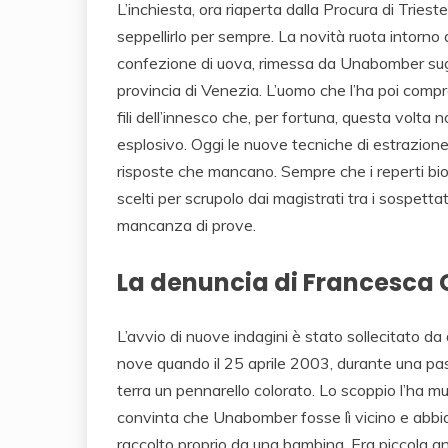
L’inchiesta, ora riaperta dalla Procura di Triest
seppellirlo per sempre. La novità ruota intorno a
confezione di uova, rimessa da Unabomber sugli
provincia di Venezia. L’uomo che l’ha poi compr
fili dell’innesco che, per fortuna, questa volta 
esplosivo. Oggi le nuove tecniche di estrazione
risposte che mancano. Sempre che i reperti bio
scelti per scrupolo dai magistrati tra i sospettati
mancanza di prove.
La denuncia di Francesca 
L’avvio di nuove indagini è stato sollecitato da
nove quando il 25 aprile 2003, durante una pa
terra un pennarello colorato. Lo scoppio l’ha mut
convinta che Unabomber fosse lì vicino e abbia
raccolto proprio da una bambina. Era piccola a