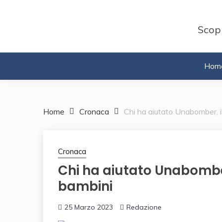
Skip
to
Scopr
content
Hom
Home
Cronaca
Chi ha aiutato Unabomber, il
Cronaca
Chi ha aiutato Unabomber,
bambini
25 Marzo 2023
Redazione