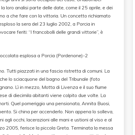
loro analisi parte delle date, come il 25 aprile, e dei
anno a che fare con la vittoria. Un concetto richiamato
esploso la sera del 23 luglio 2002, a Porcia in
are feriti: “I francobolli delle grandi vittorie”, è
o. Tutti piazzati in una fascia ristretta di comuni. La
che lo sciacquone del bagno del Tribunale (foto
 Lignano. Lì in mezzo, Motta di Livenza e il suo fiume
aese di diecimila abitanti viene colpito due volte. La
orti. Quel pomeriggio una pensionata, Annita Buosi,
spento. Si china per accenderlo. Non appena lo solleva,
ni agli occhi, lacerazioni alle mani e ustioni al viso e al
zo 2005, ferisce la piccola Greta. Terminata la messa