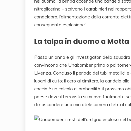
nel duomo, la bimba accende una candela sotto 
nitroglicerina – scrivono i carabinieri nel rappo
candelabro, l’alimentazione della corrente elett
conseguente esplosione”.
La talpa in duomo a Motta 
Passa un anno e gli investigatori della squadra i
convincono che Unabomber prima o poi tornerà a
Livenza. Concluso il periodo dei tubi metallici e 
luoghi di culto: il cero al cimitero, la candela a
caccia è un calcolo di probabilità: il prossimo 
paese dove il terrorista si muove facilmente se
di nascondere una microtelecamera dietro il cali