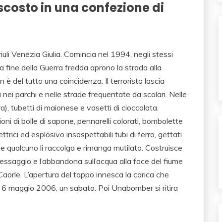
li Venezia Giulia. Comincia nel 1994, negli stessi
 la fine della Guerra fredda aprono la strada alla
n è del tutto una coincidenza. Il terrorista lascia
a nei parchi e nelle strade frequentate da scolari. Nelle
a), tubetti di maionese e vasetti di cioccolata.
ioni di bolle di sapone, pennarelli colorati, bombolette
ettrici ed esplosivo insospettabili tubi di ferro, gettati
he qualcuno li raccolga e rimanga mutilato. Costruisce
essaggio e l’abbandona sull’acqua alla foce del fiume
Caorle. L’apertura del tappo innesca la carica che
l 6 maggio 2006, un sabato. Poi Unabomber si ritira