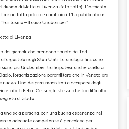
el duomo di Motta di Livenza (foto sotto). L’inchiesta
l’hanno fatta polizia e carabinieri. L’ha pubblicata un
t “Fantasma – Il caso Unabomber”.
to dai giornali, che prendono spunto da Ted
 all’ergastolo negli Stati Uniti. Le analogie finiscono
i siano più Unabomber: tra le ipotesi, anche quella di
Gladio, l’organizzazione paramilitare che in Veneto era
ine nuovo. Uno dei primi magistrati a occuparsi degli
 è infatti Felice Casson, lo stesso che tra difficoltà
segreta di Gladio.
da una sola persona, con una buona esperienza nel
na senza adeguate competenze è pericoloso per
 negli anni si sono occupati del caso, Unabomber