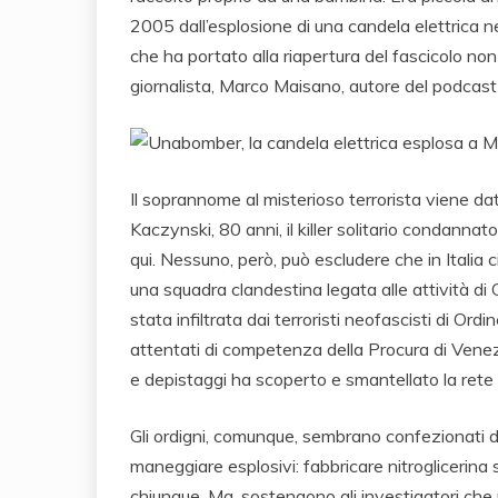
2005 dall’esplosione di una candela elettrica n
che ha portato alla riapertura del fascicolo non 
giornalista, Marco Maisano, autore del podcas
Il soprannome al misterioso terrorista viene da
Kaczynski, 80 anni, il killer solitario condannato
qui. Nessuno, però, può escludere che in Italia c
una squadra clandestina legata alle attività di 
stata infiltrata dai terroristi neofascisti di Ord
attentati di competenza della Procura di Venezia
e depistaggi ha scoperto e smantellato la rete 
Gli ordigni, comunque, sembrano confezionati 
maneggiare esplosivi: fabbricare nitrogliceri
chiunque. Ma, sostengono gli investigatori che