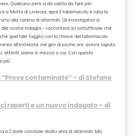
ro. Qualcuno però si dà subito da fare per
 va a Motta di Livenza, apre il tabernacolo e ruba la
to alla catena di attentati. Gli investigatori sì:
lle nostre indagini – racconterà un sottufficiale che
he quel tale fuggito con la chiave del tabernacolo
eo all’inchiesta, nel giro di poche ore, aveva saputo
 attenti, siamo in mezzo a voi. Con queste
a più”.
: “Prove contaminate” – di Stefano
ci reperti e un nuovo indagato – di
iva a Caorle conclude dodici anni di attentati. Ma