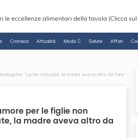
i le eccellenze alimentari della tavola (Clicca sul
e
Cronaca
Attualità
Moda
Salute
Affari
Con
biologiche: “Le ho cresciute, la madre aveva altro da fare”
more per le figlie non
ute, la madre aveva altro da