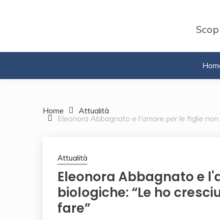
Skip
to
Scopr
content
Hom
Home
Attualità
Eleonora Abbagnato e l'amore per le figlie non 
Attualità
Eleonora Abbagnato e l'a
biologiche: “Le ho cresci
fare”