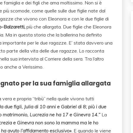
 famiglia e dei figli che ama moltissimo. Non si è
e più scomode, come quelle sulle due figlie nate dal
gazze che vivono con Eleonora e con le due figlie di
-Balzaretti,
più che allargata. Due figlie che Eleonora
 Ma in questa storia che la ballerina ha definito
ra importante per le due ragazze. E’ stata davvero una
tto parte della vita delle due ragazze. Lo racconta
lla sua intervista al Corriere della sera. Tra l’altro
ato anche a Verissimo.
gnato per la sua famiglia allargata
a vera e propria “tribù” nella quale vivono tutti
a due figli, Julia di 10 anni e Gabriel di 8; più i due
imo matrimonio, Lucrezia ne ha 17 e Ginevra 14.
”
La
crezia e Ginevra non sono la mamma ma le ho
o ha avuto l’affidamento esclusivo»
. E quando le viene