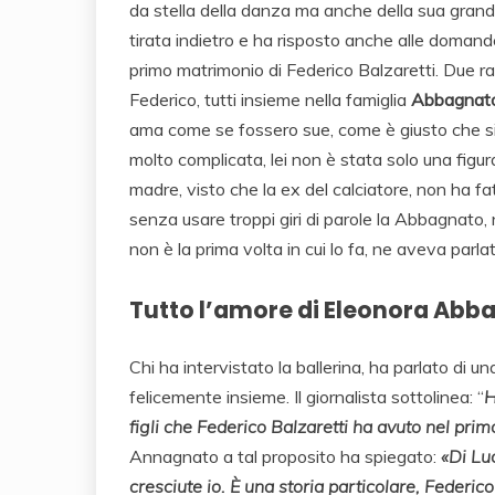
da stella della danza ma anche della sua grande
tirata indietro e ha risposto anche alle domand
primo matrimonio di Federico Balzaretti. Due ra
Federico, tutti insieme nella famiglia
Abbagnato
ama come se fossero sue, come è giusto che sia.
molto complicata, lei non è stata solo una figu
madre, visto che la ex del calciatore, non ha fa
senza usare troppi giri di parole la Abbagnato, ne
non è la prima volta in cui lo fa, ne aveva parl
Tutto l’amore di Eleonora Abba
Chi ha intervistato la ballerina, ha parlato di un
felicemente insieme. Il giornalista sottolinea: “
H
figli che Federico Balzaretti ha avuto nel pr
Annagnato a tal proposito ha spiegato:
«Di Lu
cresciute io. È una storia particolare, Federic