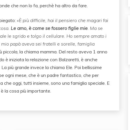
ponde che non lo fa, perchè ha altro da fare.
piegato:
«È più difficile, hai il pensiero che magari fai
lcosa.
Le amo, è come se fossero figlie mie
. Ma se
le le sgrido e tolgo il cellulare. Ho sempre amato i
io papà aveva sei fratelli e sorelle, famiglia
iù piccola, la chiama mamma. Del resto aveva 1 anno
 è iniziata la relazione con Balzaretti, è anche
a più grande invece la chiama Ele. Poi bellissime
bbe ogni mese, che è un padre fantastico, che per
ma che oggi, tutti insieme, sono una famiglia speciale. E
a è la cosa più importante.