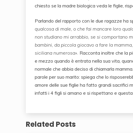
chiesto se la madre biologica veda le figlie, ris
Parlando del rapporto con le due ragazze ha s
qualcosa di male, o che fai mancare loro qua
non studiano mi arrabbio, se si comportano ma
bambini, da piccola giocavo a fare la mamma, m
siciliana numerosa».
Racconta inoltre che la p
e mezzo quando è entrata nella sua vita, quando
normale che abbia deciso di chiamarla mamma. L
parole per suo marito: spiega che lo risposere
amore delle sue figlie ha fatto grandi sacrifici 
infatti i 4 figli si amano e si rispettano e quest
Related Posts