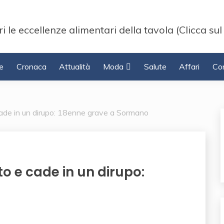
i le eccellenze alimentari della tavola (Clicca sul
e
Cronaca
Attualità
Moda
Salute
Affari
Con
cade in un dirupo: 18enne grave a Sormano
o e cade in un dirupo: