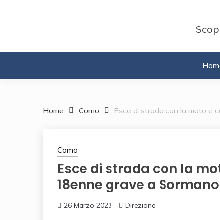
Skip
to
Scopr
content
Hom
Home
Como
Esce di strada con la moto e 
Como
Esce di strada con la mot
18enne grave a Sormano
26 Marzo 2023
Direzione