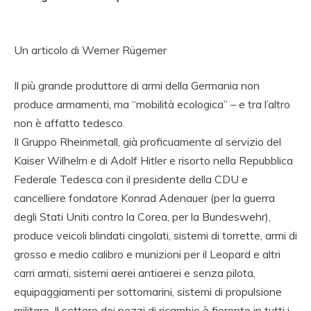
Un articolo di Werner Rügemer
Il più grande produttore di armi della Germania non
produce armamenti, ma “mobilità ecologica” – e tra l’altro
non è affatto tedesco.
Il Gruppo Rheinmetall, già proficuamente al servizio del
Kaiser Wilhelm e di Adolf Hitler e risorto nella Repubblica
Federale Tedesca con il presidente della CDU e
cancelliere fondatore Konrad Adenauer (per la guerra
degli Stati Uniti contro la Corea, per la Bundeswehr),
produce veicoli blindati cingolati, sistemi di torrette, armi di
grosso e medio calibro e munizioni per il Leopard e altri
carri armati, sistemi aerei antiaerei e senza pilota,
equipaggiamenti per sottomarini, sistemi di propulsione
militare. Il settore dei pezzi di ricambio è fiorente in tutti i