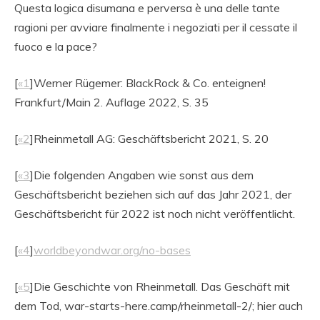
Questa logica disumana e perversa è una delle tante
ragioni per avviare finalmente i negoziati per il cessate il
fuoco e la pace?
[
«1
]Werner Rügemer: BlackRock & Co. enteignen!
Frankfurt/Main 2. Auflage 2022, S. 35
[
«2
]Rheinmetall AG: Geschäftsbericht 2021, S. 20
[
«3
]Die folgenden Angaben wie sonst aus dem
Geschäftsbericht beziehen sich auf das Jahr 2021, der
Geschäftsbericht für 2022 ist noch nicht veröffentlicht.
[
«4
]
worldbeyondwar.org/no-bases
[
«5
]Die Geschichte von Rheinmetall. Das Geschäft mit
dem Tod, war-starts-here.camp/rheinmetall-2/; hier auch