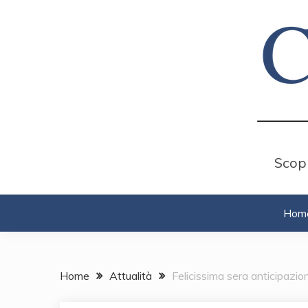
Skip
to
content
Scopr
Hom
Home
Attualità
Felicissima sera anticipazi