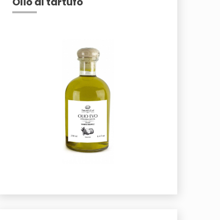
Olio al tartufo