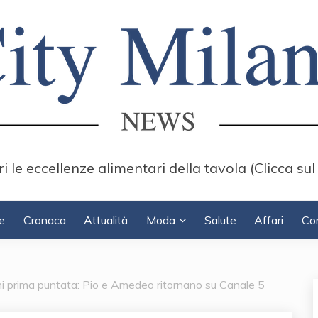
i le eccellenze alimentari della tavola (Clicca sul
e
Cronaca
Attualità
Moda
Salute
Affari
Con
oni prima puntata: Pio e Amedeo ritornano su Canale 5