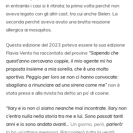
in entrambi i casi si è ritirata; la prima volta perché non
aveva legato con gli altri cast, tra cui anche Belen. La
seconda perché aveva avuto una brutta reazione
allergica ai mosquitos,
Questa edizione del 2023 poteva essere la sua edizione
Flavia Vento ha raccontato del provino
“Sapendo che
quest’anno cercavano coppie, il mio agente mi ha
proposta insieme a mia sorella, che è una molto
sportiva. Peggio per loro se non ci hanno convocate:
sbagliano a rinunciare ad una sirena come me”
non è
stata presa e alla rivista ha detto un po’ di cosine.
“Ilary e io non ci siamo neanche mai incontrate. Ilary non
c’entra nulla nella storia tra me e lui. Sono passati tanti
anni e io sono andata avanti…
Un giorno, però,
parlerò
!
Io ho un’ottima memoria. Racconterò tutta la verità