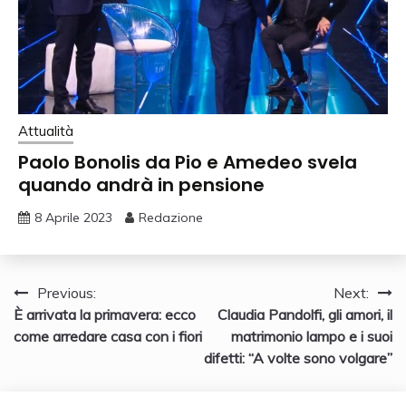
Attualità
Paolo Bonolis da Pio e Amedeo svela
quando andrà in pensione
8 Aprile 2023
Redazione
Navigazione
Previous:
Next:
È arrivata la primavera: ecco
Claudia Pandolfi, gli amori, il
articoli
come arredare casa con i fiori
matrimonio lampo e i suoi
difetti: “A volte sono volgare”