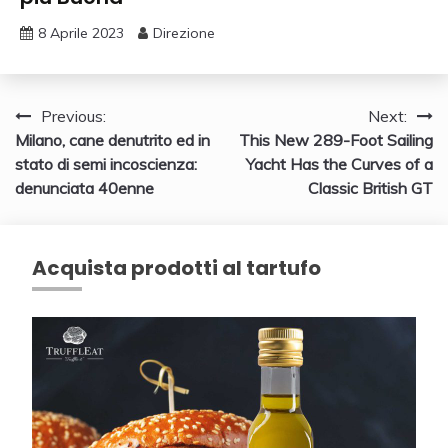
8 Aprile 2023
Direzione
Navigazione
Previous:
Next:
Milano, cane denutrito ed in
This New 289-Foot Sailing
articoli
stato di semi incoscienza:
Yacht Has the Curves of a
denunciata 40enne
Classic British GT
Acquista prodotti al tartufo