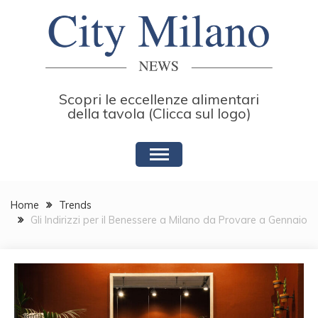
Skip
to
content
Scopri le eccellenze alimentari
della tavola (Clicca sul logo)
Home
Trends
Gli Indirizzi per il Benessere a Milano da Provare a Gennaio