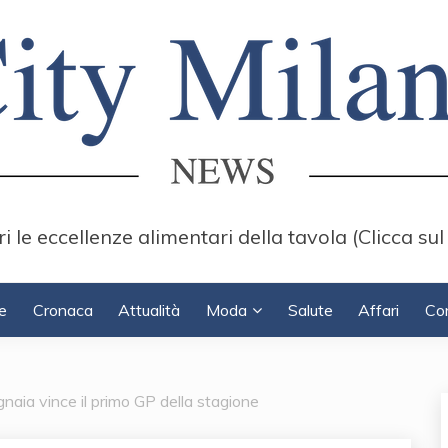
i le eccellenze alimentari della tavola (Clicca sul
e
Cronaca
Attualità
Moda
Salute
Affari
Con
aia vince il primo GP della stagione