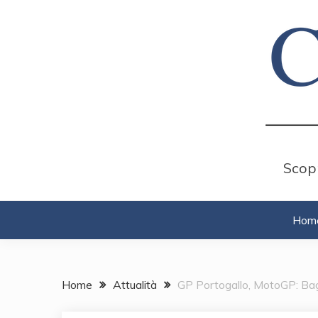
Skip
to
content
Scopr
Hom
Home
Attualità
GP Portogallo, MotoGP: Bagn