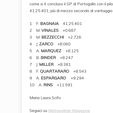
come si è concluso il GP di Portogallo con il pil
41:25.401, più di mezzo secondo di vantaggio 
1 F.
BAGNAIA
41:25.401
2 M.
VINALES
+0.687
3 M.
BEZZECCHI
+2.726
4 J.
ZARCO
+8.060
5 A.
MARQUEZ
+8.125
6 B.
BINDER
+8.247
7 J.
MILLER
+8.381
8 F.
QUARTARARO
+8.543
9 A.
ESPARGARO
‘ +9.294
10 A.
RINS
+11.591
Maria Laura Scifo
Seguici su
Metropolitan Magazine