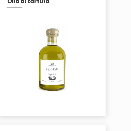
Olio al tartufo