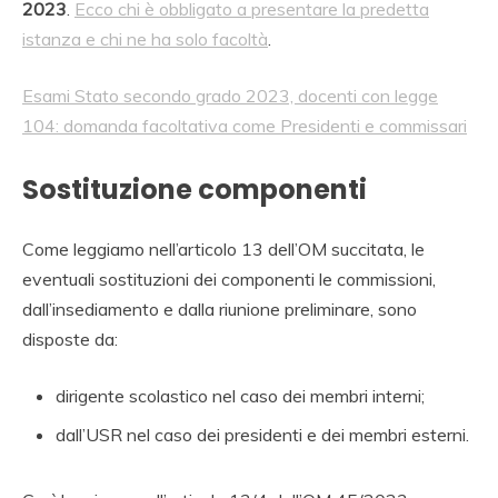
2023
.
Ecco chi è obbligato a presentare la predetta
istanza e chi ne ha solo facoltà
.
Esami Stato secondo grado 2023, docenti con legge
104: domanda facoltativa come Presidenti e commissari
Sostituzione componenti
Come leggiamo nell’articolo 13 dell’OM succitata, le
eventuali sostituzioni dei componenti le commissioni,
dall’insediamento e dalla riunione preliminare, sono
disposte da:
dirigente scolastico nel caso dei membri interni;
dall’USR nel caso dei presidenti e dei membri esterni.