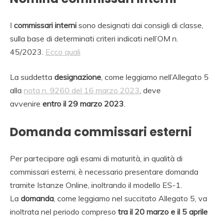
I
commissari interni
sono designati dai consigli di classe,
sulla base di determinati criteri indicati nell’OM n.
45/2023.
Ecco quali
La suddetta
designazione
, come leggiamo nell’Allegato 5
alla
nota n. 9260 del 16 marzo 2023
, deve
avvenire
entro il 29 marzo 2023
.
Domanda commissari esterni
Per partecipare agli esami di maturità, in qualità di
commissari esterni, è necessario presentare domanda
tramite Istanze Online, inoltrando il modello ES-1.
La
domanda
, come leggiamo nel succitato Allegato 5, va
inoltrata nel periodo compreso
tra il 20 marzo e il 5 aprile