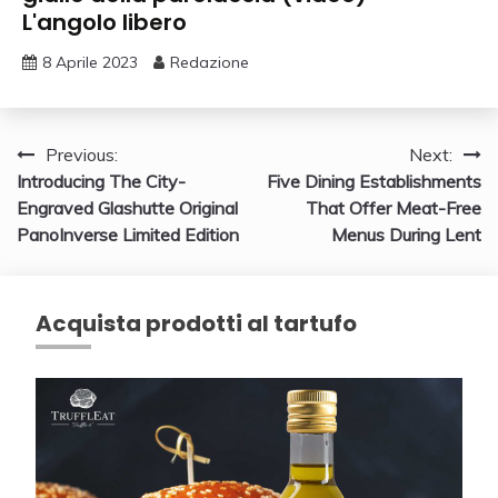
L'angolo libero
8 Aprile 2023
Redazione
Navigazione
Previous:
Next:
Introducing The City-
Five Dining Establishments
articoli
Engraved Glashutte Original
That Offer Meat-Free
PanoInverse Limited Edition
Menus During Lent
Acquista prodotti al tartufo