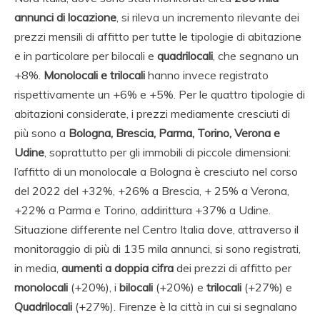
annunci di locazione
, si rileva un incremento rilevante dei
prezzi mensili di affitto per tutte le tipologie di abitazione
e in particolare per bilocali e
quadrilocali
, che segnano un
+8%.
Monolocali e trilocali
hanno invece registrato
rispettivamente un +6% e +5%. Per le quattro tipologie di
abitazioni considerate, i prezzi mediamente cresciuti di
più sono a
Bologna, Brescia, Parma, Torino, Verona e
Udine
, soprattutto per gli immobili di piccole dimensioni:
l’affitto di un monolocale a Bologna è cresciuto nel corso
del 2022 del +32%, +26% a Brescia, + 25% a Verona,
+22% a Parma e Torino, addirittura +37% a Udine.
Situazione differente nel Centro Italia dove, attraverso il
monitoraggio di più di 135 mila annunci, si sono registrati,
in media,
aumenti a doppia cifra
dei prezzi di affitto per
monolocali
(+20%), i
bilocali
(+20%) e
trilocali
(+27%) e
Quadrilocali
(+27%). Firenze è la città in cui si segnalano