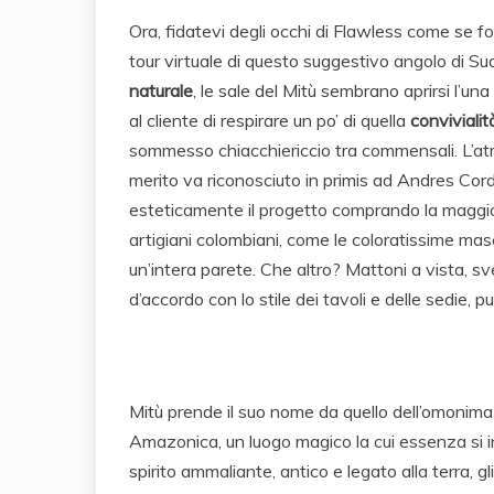
Ora, fidatevi degli occhi di Flawless come se fo
tour virtuale di questo suggestivo angolo di 
naturale
, le sale del Mitù sembrano aprirsi l’un
al cliente di respirare un po’ di quella
convivialit
sommesso chiacchiericcio tra commensali. L’atmos
merito va riconosciuto in primis ad Andres Cord
esteticamente il progetto comprando la maggio
artigiani colombiani, come le coloratissime m
un’intera parete. Che altro? Mattoni a vista, sv
d’accordo con lo stile dei tavoli e delle sedie, pu
Mitù prende il suo nome da quello dell’omonima
Amazonica, un luogo magico la cui essenza si in
spirito ammaliante, antico e legato alla terra, gli