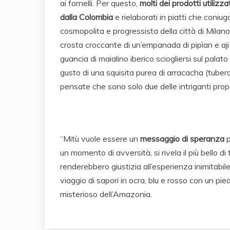
ai fornelli. Per questo,
molti dei prodotti utilizz
dalla Colombia
e rielaborati in piatti che coniu
cosmopolita e progressista della città di Milano.
crosta croccante di un’empanada di pipìan e aji 
guancia di maialino iberico sciogliersi sul pala
gusto di una squisita purea di arracacha (tubero
pensate che sono solo due delle intriganti pro
“Mitù vuole essere un
messaggio di speranza
p
un momento di avversità, si rivela il più bello d
renderebbero giustizia all’esperienza inimitabile
viaggio di sapori in ocra, blu e rosso con un pi
misterioso dell’Amazonia.