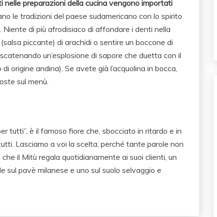
ati nelle preparazioni della cucina vengono importati
gano le tradizioni del paese sudamericano con lo spirito
 Niente di più afrodisiaco di affondare i denti nella
(salsa piccante) di arachidi o sentire un boccone di
to scatenando un’esplosione di sapore che duetta con il
 di origine andina). Se avete già l’acquolina in bocca,
poste sul menù.
er tutti”, è il famoso fiore che, sbocciato in ritardo e in
i tutti. Lasciamo a voi la scelta, perché tante parole non
 che il Mitù regala quotidianamente ai suoi clienti, un
ede sul pavè milanese e uno sul suolo selvaggio e