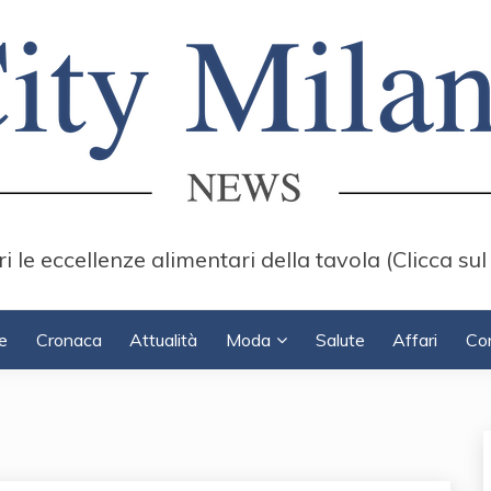
i le eccellenze alimentari della tavola (Clicca sul
e
Cronaca
Attualità
Moda
Salute
Affari
Con