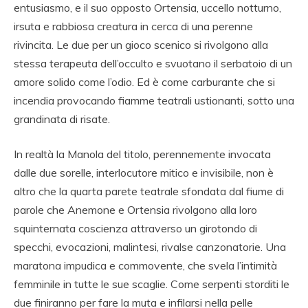
entusiasmo, e il suo opposto Ortensia, uccello notturno,
irsuta e rabbiosa creatura in cerca di una perenne
rivincita. Le due per un gioco scenico si rivolgono alla
stessa terapeuta dell’occulto e svuotano il serbatoio di un
amore solido come l’odio. Ed è come carburante che si
incendia provocando fiamme teatrali ustionanti, sotto una
grandinata di risate.
In realtà la Manola del titolo, perennemente invocata
dalle due sorelle, interlocutore mitico e invisibile, non è
altro che la quarta parete teatrale sfondata dal fiume di
parole che Anemone e Ortensia rivolgono alla loro
squinternata coscienza attraverso un girotondo di
specchi, evocazioni, malintesi, rivalse canzonatorie. Una
maratona impudica e commovente, che svela l’intimità
femminile in tutte le sue scaglie. Come serpenti storditi le
due finiranno per fare la muta e infilarsi nella pelle