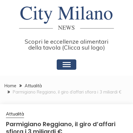
Skip
to
content
Scopri le eccellenze alimentari
della tavola (Clicca sul logo)
Home
Attualità
Parmigiano Reggiano, il giro d’affari sfiora i 3 miliardi €
Attualità
Parmigiano Reggiano, il giro d’affari
sfiora i 3 miliardi €