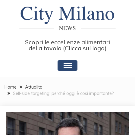
Skip
to
content
Scopri le eccellenze alimentari
della tavola (Clicca sul logo)
Home
Attualità
Sell-side targeting: perché oggi è così importante?