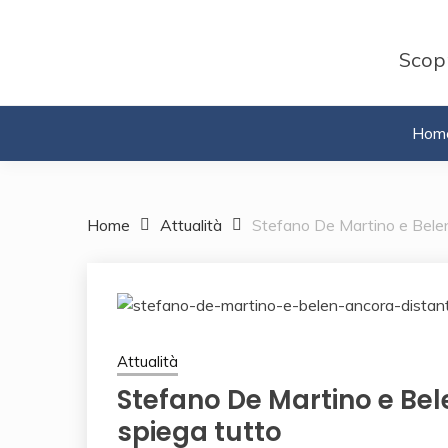
Skip
to
Scopr
content
Hom
Home
Attualità
Stefano De Martino e Belen 
Attualità
Stefano De Martino e Bele
spiega tutto