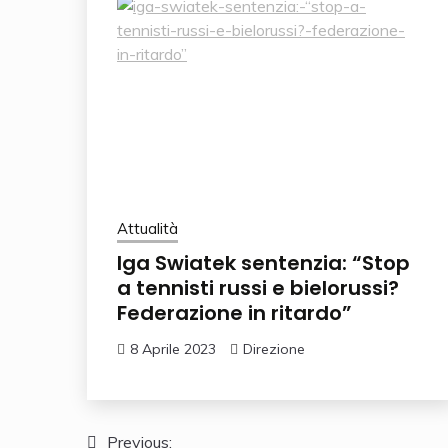
Attualità
Iga Swiatek sentenzia: “Stop
a tennisti russi e bielorussi?
Federazione in ritardo”
8 Aprile 2023
Direzione
Navigazione
Previous: