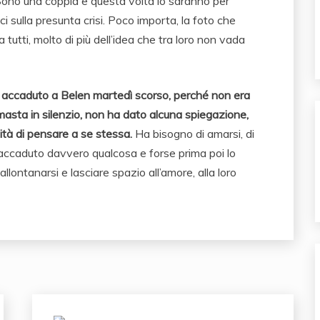
 Sono una coppia e questa volta lo saranno per
 sulla presunta crisi. Poco importa, la foto che
a tutti, molto di più dell’idea che tra loro non vada
 accaduto a Belen martedì scorso, perché non era
masta in silenzio, non ha dato alcuna spiegazione,
ità di pensare a se stessa.
Ha bisogno di amarsi, di
 accaduto davvero qualcosa e forse prima poi lo
llontanarsi e lasciare spazio all’amore, alla loro