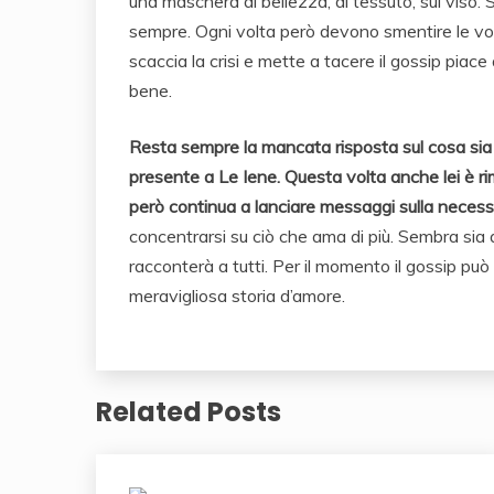
una maschera di bellezza, di tessuto, sul viso.
sempre. Ogni volta però devono smentire le voci
scaccia la crisi e mette a tacere il gossip piace 
bene.
Resta sempre la mancata risposta sul cosa sia
presente a Le Iene. Questa volta anche lei è ri
però continua a lanciare messaggi sulla necess
concentrarsi su ciò che ama di più. Sembra sia
racconterà a tutti. Per il momento il gossip può a
meravigliosa storia d’amore.
Related Posts