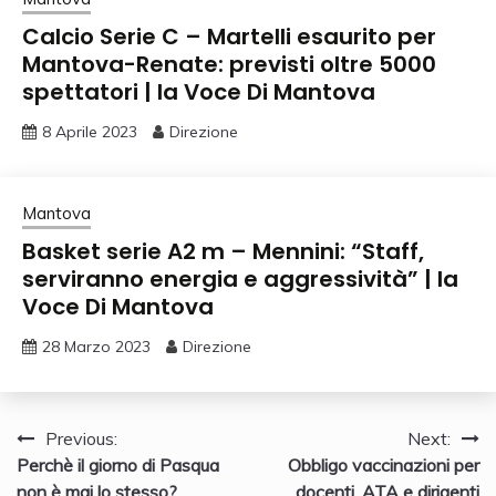
Calcio Serie C – Martelli esaurito per
Mantova-Renate: previsti oltre 5000
spettatori | la Voce Di Mantova
8 Aprile 2023
Direzione
Mantova
Basket serie A2 m – Mennini: “Staff,
serviranno energia e aggressività” | la
Voce Di Mantova
28 Marzo 2023
Direzione
Navigazione
Previous:
Next:
Perchè il giorno di Pasqua
Obbligo vaccinazioni per
articoli
non è mai lo stesso?
docenti, ATA e dirigenti