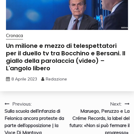
Cronaca
Un milione e mezzo di telespettatori
per il duello tv tra Bocchino e Bersani. Il
giallo della parolaccia (video) –
L'angolo libero
8 Aprile 2023
Redazione
Navigazione
Previous:
Next:
Sulla scuola dell’infanzia di
Maruego, Peruzzo e La
articoli
Felonica ancora proteste da
Créme Records, la label del
parte dell’opposizione | la
futuro: «Non si può fermare il
Voce Di Mantova
progresso»