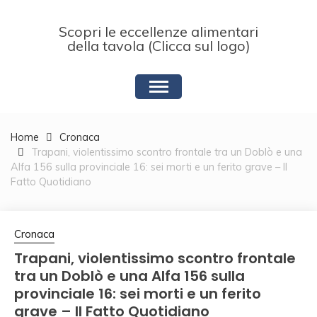
Skip
to
Scopri le eccellenze alimentari
content
della tavola (Clicca sul logo)
Home
Cronaca
Trapani, violentissimo scontro frontale tra un Doblò e una
Alfa 156 sulla provinciale 16: sei morti e un ferito grave – Il
Fatto Quotidiano
Cronaca
Trapani, violentissimo scontro frontale
tra un Doblò e una Alfa 156 sulla
provinciale 16: sei morti e un ferito
grave – Il Fatto Quotidiano