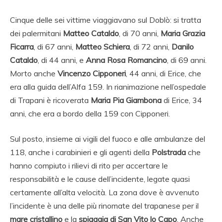
Cinque delle sei vittime viaggiavano sul Doblò: si tratta
dei palermitani
Matteo Cataldo
, di 70 anni,
Maria Grazia
Ficarra
, di 67 anni,
Matteo Schiera
, di 72 anni,
Danilo
Cataldo
, di 44 anni, e
Anna Rosa Romancino
, di 69 anni.
Morto anche
Vincenzo Cipponeri
, 44 anni, di Erice, che
era alla guida dell’Alfa 159. In rianimazione nell’ospedale
di Trapani è ricoverata
Maria Pia Giambona
di Erice, 34
anni, che era a bordo della 159 con Cipponeri.
Sul posto, insieme ai vigili del fuoco e alle ambulanze del
118, anche i carabinieri e gli agenti della
Polstrada
che
hanno compiuto i rilievi di rito per accertare le
responsabilità e le cause dell’incidente, legate quasi
certamente all’alta velocità. La zona dove è avvenuto
l’incidente è una delle più rinomate del trapanese per il
mare cristallino
e la
spiaggia di San Vito lo Capo
. Anche