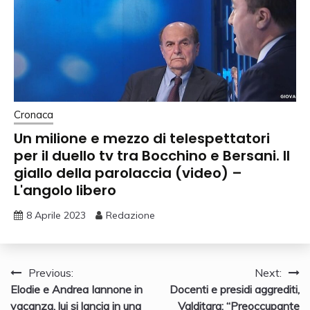
Cronaca
Un milione e mezzo di telespettatori
per il duello tv tra Bocchino e Bersani. Il
giallo della parolaccia (video) –
L'angolo libero
8 Aprile 2023
Redazione
Navigazione
Previous:
Next:
Elodie e Andrea Iannone in
Docenti e presidi aggrediti,
articoli
vacanza, lui si lancia in una
Valditara: “Preoccupante