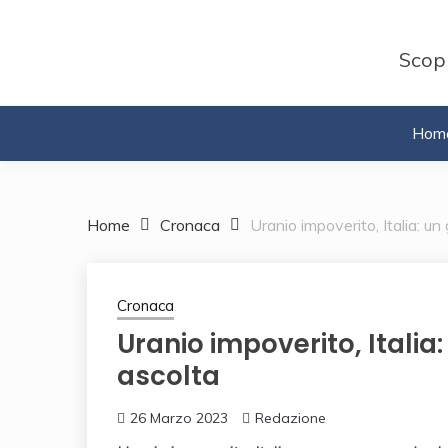
Skip
to
Scopr
content
Hom
Home
Cronaca
Uranio impoverito, Italia: u
Cronaca
Uranio impoverito, Itali
ascolta
26 Marzo 2023
Redazione