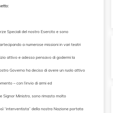
etto:
orze Speciali del nostro Esercito e sono
partecipando a numerose missioni in vari teatri
rvizio attivo e adesso pensavo di godermi la
ostro Governo ha deciso di avere un ruolo attivo
omento – con l’invio di armi ed
de Signor Ministro, sono rimasto molto
così “interventista” della nostra Nazione portata