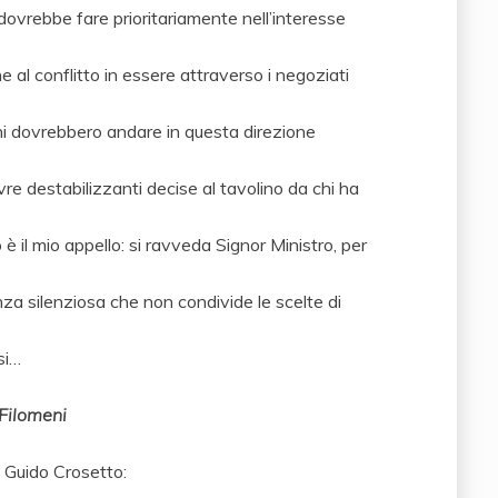
ia dovrebbe fare prioritariamente nell’interesse
ne al conflitto in essere attraverso i negoziati
zioni dovrebbero andare in questa direzione
vre destabilizzanti decise al tavolino da chi ha
è il mio appello: si ravveda Signor Ministro, per
ranza silenziosa che non condivide le scelte di
si…
 Filomeni
a Guido Crosetto: