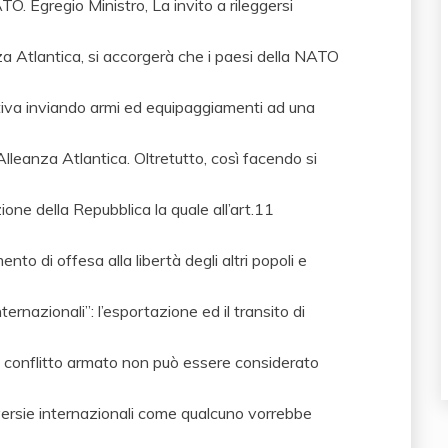
O. Egregio Ministro, La invito a rileggersi
nza Atlantica, si accorgerà che i paesi della NATO
ativa inviando armi ed equipaggiamenti ad una
leanza Atlantica. Oltretutto, così facendo si
one della Repubblica la quale all’art.11
nto di offesa alla libertà degli altri popoli e
ernazionali”: l’esportazione ed il transito di
di conflitto armato non può essere considerato
oversie internazionali come qualcuno vorrebbe