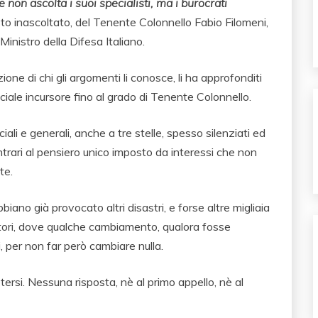
 non ascolta i suoi specialisti, ma i burocrati
to inascoltato, del Tenente Colonnello Fabio Filomeni,
Ministro della Difesa Italiano.
ne di chi gli argomenti li conosce, li ha approfonditi
ficiale incursore fino al grado di Tenente Colonnello.
iali e generali, anche a tre stelle, spesso silenziati ed
ntrari al pensiero unico imposto da interessi che non
te.
bbiano già provocato altri disastri, e forse altre migliaia
attori, dove qualche cambiamento, qualora fosse
 per non far però cambiare nulla.
tersi. Nessuna risposta, nè al primo appello, nè al