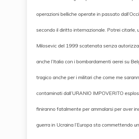
operazioni belliche operate in passato dall’Occi
secondo il diritto internazionale. Potrei citarle,
Milosevic del 1999 scatenata senza autorizza
anche l’Italia con i bombardamenti aerei su Be
tragico anche per i militari che come me saran
contaminati dall’URANIO IMPOVERITO esploso
finiranno fatalmente per ammalarsi per aver inal
guerra in Ucraina l’Europa sta commettendo un a