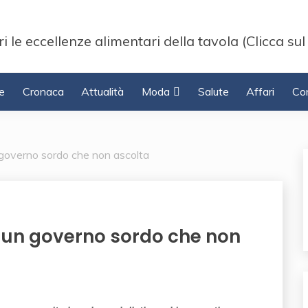
i le eccellenze alimentari della tavola (Clicca sul
e
Cronaca
Attualità
Moda
Salute
Affari
Con
n governo sordo che non ascolta
a: un governo sordo che non