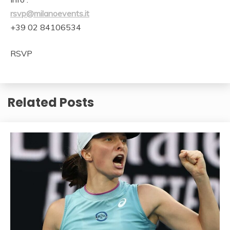
rsvp@milanoevents.it
+39 02 84106534
RSVP
Related Posts