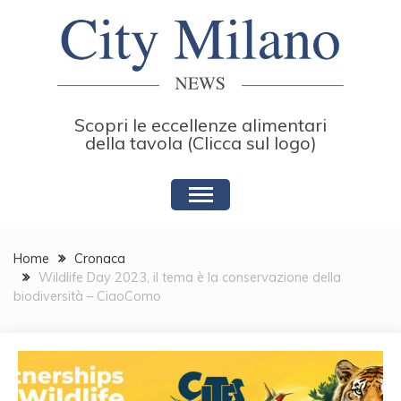
Skip
to
content
Scopri le eccellenze alimentari
della tavola (Clicca sul logo)
Home
Cronaca
Wildlife Day 2023, il tema è la conservazione della
biodiversità – CiaoComo