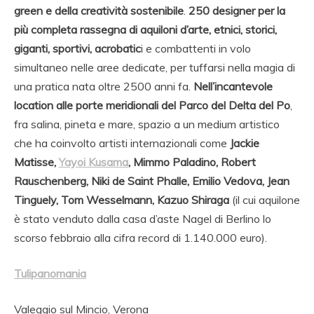
green e della creatività sostenibile
.
250 designer per la
più completa rassegna di aquiloni d’arte, etnici, storici,
giganti, sportivi, acrobatic
i e combattenti in volo
simultaneo nelle aree dedicate, per tuffarsi nella magia di
una pratica nata oltre 2500 anni fa.
Nell’incantevole
location alle porte meridionali del Parco del Delta del Po
,
fra salina, pineta e mare, spazio a un medium artistico
che ha coinvolto artisti internazionali come
Jackie
Matisse,
Yayoi Kusama
, Mimmo Paladino, Robert
Rauschenberg, Niki de Saint Phalle, Emilio Vedova, Jean
Tinguely, Tom Wesselmann, Kazuo Shiraga
(il cui aquilone
è stato venduto dalla casa d’aste Nagel di Berlino lo
scorso febbraio alla cifra record di 1.140.000 euro).
Tulipanomania
Valeggio sul Mincio, Verona