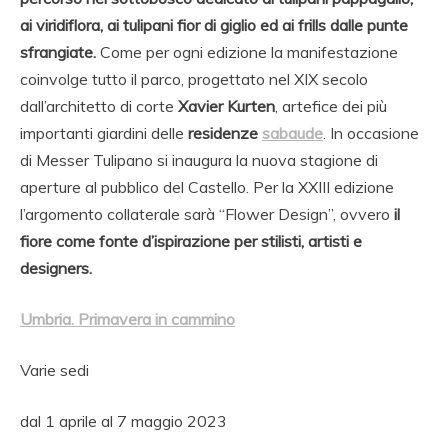
ai viridiflora, ai tulipani fior di giglio ed ai frills dalle punte
sfrangiate.
Come per ogni edizione la manifestazione
coinvolge tutto il parco, progettato nel XIX secolo
dall’architetto di corte
Xavier Kurten
, artefice dei più
importanti giardini delle
residenze
sabaude
. In occasione
di Messer Tulipano si inaugura la nuova stagione di
aperture al pubblico del Castello. Per la XXIII edizione
l’argomento collaterale sarà “Flower Design”, ovvero
il
fiore come fonte d’ispirazione per stilisti, artisti e
designers.
Umbria. Primavera in cammino
Varie sedi
dal 1 aprile al 7 maggio 2023