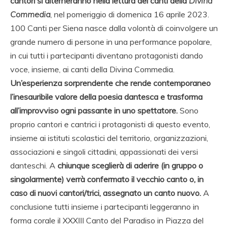
cantori si alterneranno nella lettura dei canti della
Divina
Commedia
, nel pomeriggio di domenica 16 aprile 2023.
100 Canti per Siena nasce dalla volontà di coinvolgere un
grande numero di persone in una performance popolare,
in cui tutti i partecipanti diventano protagonisti dando
voce, insieme, ai canti della Divina Commedia.
Un’esperienza sorprendente che rende contemporaneo
l’inesauribile valore della poesia dantesca e trasforma
all’improvviso ogni passante in uno spettatore.
Sono
proprio cantori e cantrici i protagonisti di questo evento,
insieme ai istituti scolastici del territorio, organizzazioni,
associazioni e singoli cittadini, appassionati dei versi
danteschi. A
chiunque sceglierà di aderire (in gruppo o
singolarmente) verrà confermato il vecchio canto o, in
caso di nuovi cantori/trici, assegnato un canto nuovo.
A
conclusione tutti insieme i partecipanti leggeranno in
forma corale il XXXIII Canto del Paradiso in Piazza del