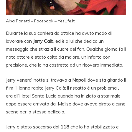
Alba Parietti – Facebook – YesLife.it
Durante la sua carriera da attrice ha avuto modo di
lavorare con
Jerry Calà,
ed è a lui che dedica un
messaggio che strazia il cuore dei fan. Qualche giorno fa il
noto attore è stato colto da malore, un infarto con
precisione, che lo ha costretto ad un ricovero immediato.
Jerry venerdì notte si trovava a
Napoli,
dove sta girando il
film “Hanno rapito Jerry Calà: il riscatto è un problema”,
era all’Hotel Santa Lucia quando ha iniziato a star male
dopo essere arrivato dal Molise dove aveva girato alcune
scene per la stessa pellicola.
Jerry è stato soccorso dal
118
che lo ha stabilizzato e