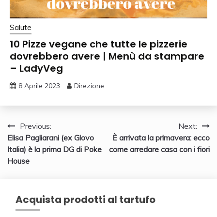
Salute
10 Pizze vegane che tutte le pizzerie
dovrebbero avere | Menù da stampare
– LadyVeg
8 Aprile 2023
Direzione
Navigazione
Previous:
Next:
Elisa Pagliarani (ex Glovo
È arrivata la primavera: ecco
articoli
Italia) è la prima DG di Poke
come arredare casa con i fiori
House
Acquista prodotti al tartufo