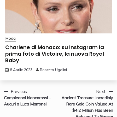
Moda
Charlene di Monaco: su Instagram la
prima foto di Victoire, la nuova Royal
Baby
8 Aprile 2023
Roberto Ugolini
Navigazione
Previous:
Next:
Compleanni biancorossi –
Ancient Treasure: Incredibly
articoli
Auguri a Luca Marrone!
Rare Gold Coin Valued At
$4.2 Million Has Been
Returned To Greece