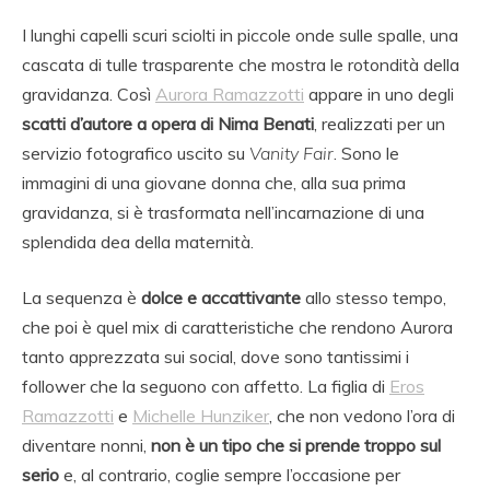
I lunghi capelli scuri sciolti in piccole onde sulle spalle, una
cascata di tulle trasparente che mostra le rotondità della
gravidanza. Così
Aurora Ramazzotti
appare in uno degli
scatti d’autore a opera di Nima Benati
, realizzati per un
servizio fotografico uscito su
Vanity Fair
. Sono le
immagini di una giovane donna che, alla sua prima
gravidanza, si è trasformata nell’incarnazione di una
splendida dea della maternità.
La sequenza è
dolce e accattivante
allo stesso tempo,
che poi è quel mix di caratteristiche che rendono Aurora
tanto apprezzata sui social, dove sono tantissimi i
follower che la seguono con affetto. La figlia di
Eros
Ramazzotti
e
Michelle Hunziker
, che non vedono l’ora di
diventare nonni,
non è un tipo che si prende troppo sul
serio
e, al contrario, coglie sempre l’occasione per