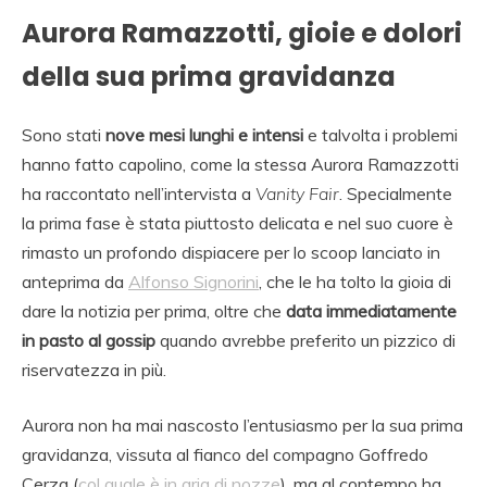
Aurora Ramazzotti, gioie e dolori
della sua prima gravidanza
Sono stati
nove mesi lunghi e intensi
e talvolta i problemi
hanno fatto capolino, come la stessa Aurora Ramazzotti
ha raccontato nell’intervista a
Vanity Fair
. Specialmente
la prima fase è stata piuttosto delicata e nel suo cuore è
rimasto un profondo dispiacere per lo scoop lanciato in
anteprima da
Alfonso Signorini
, che le ha tolto la gioia di
dare la notizia per prima, oltre che
data immediatamente
in pasto al gossip
quando avrebbe preferito un pizzico di
riservatezza in più.
Aurora non ha mai nascosto l’entusiasmo per la sua prima
gravidanza, vissuta al fianco del compagno Goffredo
Cerza (
col quale è in aria di nozze
), ma al contempo ha