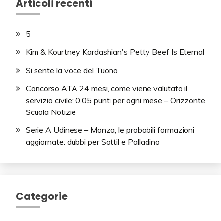
Articoli recenti
5
Kim & Kourtney Kardashian's Petty Beef Is Eternal
Si sente la voce del Tuono
Concorso ATA 24 mesi, come viene valutato il
servizio civile: 0,05 punti per ogni mese – Orizzonte
Scuola Notizie
Serie A Udinese – Monza, le probabili formazioni
aggiornate: dubbi per Sottil e Palladino
Categorie