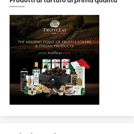
Prodotti al tartufo di prima qualità