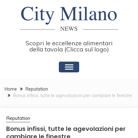
Skip
to
content
Scopri le eccellenze alimentari
della tavola (Clicca sul logo)
Home
Reputation
Bonus infissi, tutte le agevolazioni per cambiare le finestre
Reputation
Bonus infissi, tutte le agevolazioni per
cambiare le finestre