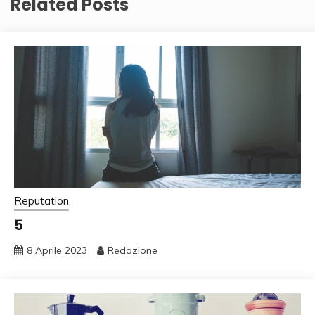
Related Posts
Reputation
5
8 Aprile 2023
Redazione