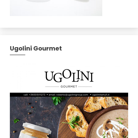
Ugolini Gourmet