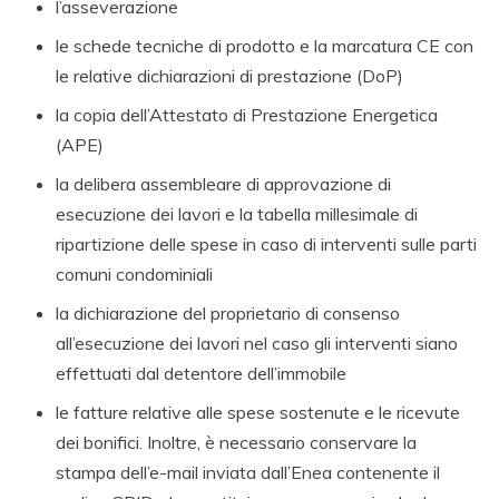
l’asseverazione
le schede tecniche di prodotto e la marcatura CE con
le relative dichiarazioni di prestazione (DoP)
la copia dell’Attestato di Prestazione Energetica
(APE)
la delibera assembleare di approvazione di
esecuzione dei lavori e la tabella millesimale di
ripartizione delle spese in caso di interventi sulle parti
comuni condominiali
la dichiarazione del proprietario di consenso
all’esecuzione dei lavori nel caso gli interventi siano
effettuati dal detentore dell’immobile
le fatture relative alle spese sostenute e le ricevute
dei bonifici. Inoltre, è necessario conservare la
stampa dell’e-mail inviata dall’Enea contenente il