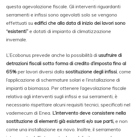
questa agevolazione fiscale. Gli interventi riguardanti
serramenti e infissi sono agevolati solo se vengono
effettuati su
edifici che alla data di inizio dei lavori sono
“esistenti”
e dotati di impianto di climatizzazione
invernale.
L’Ecobonus prevede anche la possibilità di
usufruire di
detrazioni fiscali sotto forma di credito d’imposta fino al
65%
per lavori diversi dalla
sostituzione degli infissi
, come
l’applicazione di schermature solari e l’installazione di
impianti a biomassa. Per ottenere l’agevolazione fiscale
relativa agli interventi sugli infissi e sui serramenti, è
necessario rispettare alcuni requisiti tecnici, specificati nel
vademecum di Enea.
L’intervento deve consistere nella
sostituzione di elementi già esistenti e/o sue parti,
e non
come una installazione ex novo. Inoltre, il serramento