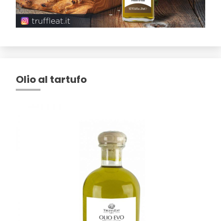
Olio al tartufo