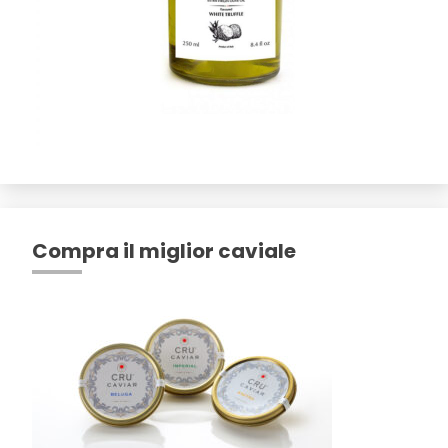
Compra il miglior caviale