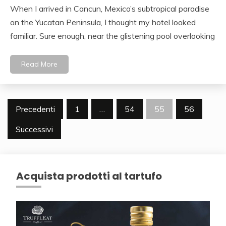
When I arrived in Cancun, Mexico’s subtropical paradise
on the Yucatan Peninsula, I thought my hotel looked
familiar. Sure enough, near the glistening pool overlooking
Read More
Navigazione
Precedenti
1
…
54
55
56
articoli
Successivi
Acquista prodotti al tartufo