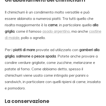
Il chimichurri è un condimento molto versatile e può
essere abbinato a numerosi piatti. Tra tutti quello che
risalta maggiormente è la
carne
, in particolare quella
alla
griglia
, come il famoso
asado argentino
, ma anche
costine
di maiale
, pollo o agnello.
Per i
piatti di mare
provate ad utilizzarlo con
gamberi alla
griglia
,
salmone o pesce spada
. Potete anche provare a
condire verdure grigliate, come zucchine, melanzane e
patate al forno. Come abbiamo detto, spesso il
chimichurri viene usato come intingolo per panini o
sandwich, in particolare con quelli ripieni di carne, insalata
e pomodoro.
La conservazione