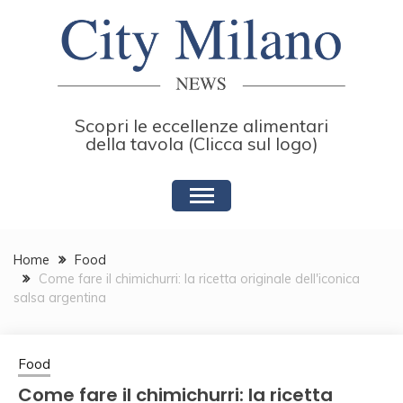
Skip
to
content
Scopri le eccellenze alimentari
della tavola (Clicca sul logo)
Home
Food
Come fare il chimichurri: la ricetta originale dell'iconica
salsa argentina
Food
Come fare il chimichurri: la ricetta