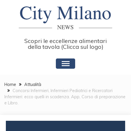
Skip
to
content
Scopri le eccellenze alimentari
della tavola (Clicca sul logo)
Home
Attualità
Concorsi Infermieri, Infermieri Pediatrici e Ricercatori
Infermieri: ecco quelli in scadenza. App, Corso di preparazione
e Libro.