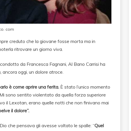
co. com
mpre creduto che la giovane fosse morta ma in
oterla ritrovare un giorno viva.
a condotto da Francesca Fagnani, Al Bano Carrisi ha
 ancora oggi, un dolore atroce.
arlo è come aprire una ferita.
È stato l’unico momento
 Mi sono sentito violentato da quella forza superiore
vo il Lexotan, erano quelle notti che non finivano mai
elve il dolore”.
 Dio che pensava gli avesse voltato le spalle: “
Quel