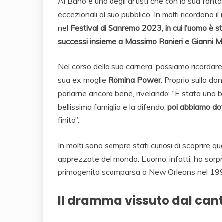
Al Bano è uno degli artisti che con la sua fanta
eccezionali al suo pubblico. In molti ricordano 
nel
Festival di Sanremo 2023, in cui l’uomo è 
successi insieme a Massimo Ranieri e Gianni M
Nel corso della sua carriera, possiamo ricordare
sua ex moglie
Romina Power
. Proprio sulla d
parlarne ancora bene, rivelando: “È stata una b
bellissima famiglia e la difendo,
poi abbiamo do
finito”.
In molti sono sempre stati curiosi di scoprire qua
apprezzate del mondo. L’uomo, infatti, ha sorpres
primogenita scomparsa a New Orleans nel 1994, d
Il dramma vissuto dal cant