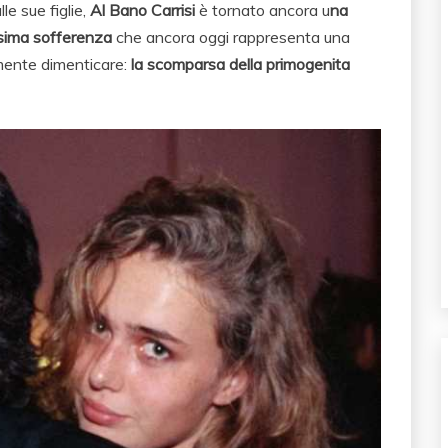
le sue figlie,
Al Bano Carrisi
è tornato ancora u
na
ssima sofferenza
che ancora oggi rappresenta una
amente dimenticare:
la scomparsa della primogenita