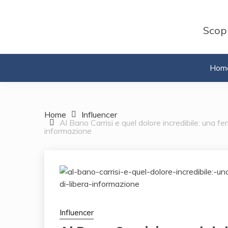
Skip
to
Scopr
content
Hom
Home
Influencer
Al Bano Carrisi e quel dolore incredibile: una fe
informazione
Influencer