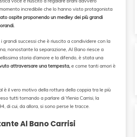
stica voce è riuscito a regalare brani davvero
il momento incredibile che lo hanno visto protagonista
stato ospite proponendo un medley dei più grandi
orandi.
 i grandi successi che è riuscito a condividere con la
onna, nonostante la separazione, Al Bano riesce a
ellissima storia d’amore e la difendo, è stata una
vuto attraversare una tempesta,
e come tanti amori è
l è il vero motivo della rottura della coppia tra le più
o tutti tornando a parlare di Ylenia Carrisi, la
i cui, da allora, si sono perse le tracce.
ante Al Bano Carrisi