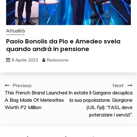
Attualità
Paolo Bonolis da Pio e Amedeo svela
quando andrà in pensione
8 Aprile 2023
Redazione
Navigazione
Previous:
Next:
This French Brand Launched
In estate il Gargano decuplica
articoli
A Bag Made Of Meteorites
la sua popolazione. Giorgione
Worth P2 Million
(UIL Fpl): “l'ASL deve
potenziare i servizi”.