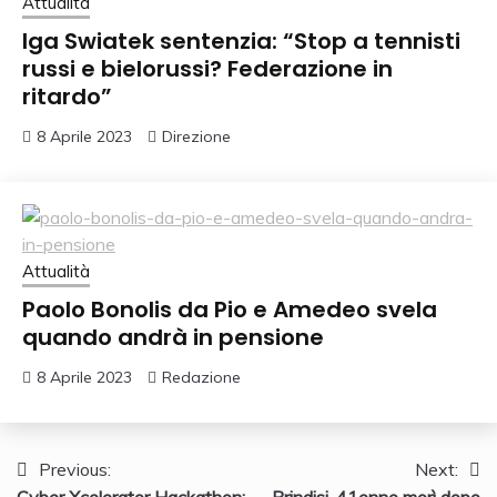
Attualità
Iga Swiatek sentenzia: “Stop a tennisti
russi e bielorussi? Federazione in
ritardo”
8 Aprile 2023
Direzione
Attualità
Paolo Bonolis da Pio e Amedeo svela
quando andrà in pensione
8 Aprile 2023
Redazione
Navigazione
Previous:
Next:
Cyber Xcelerator Hackathon:
Brindisi, 41enne morì dopo