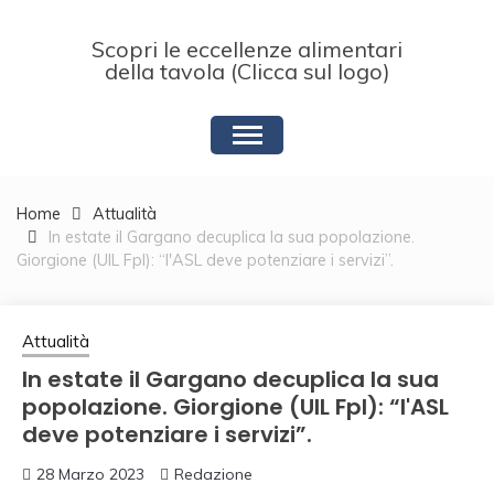
Skip
to
Scopri le eccellenze alimentari
content
della tavola (Clicca sul logo)
Home
Attualità
In estate il Gargano decuplica la sua popolazione.
Giorgione (UIL Fpl): “l'ASL deve potenziare i servizi”.
Attualità
In estate il Gargano decuplica la sua
popolazione. Giorgione (UIL Fpl): “l'ASL
deve potenziare i servizi”.
28 Marzo 2023
Redazione