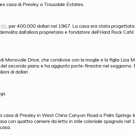
’ex casa di Presley a Trousdale Estates.
ills
per 400.000 dollari nel 1967. La casa era stata progettat
emolita dall’allora proprietario e fondatore dell’Hard Rock Caf
di Monovale Drive, che condivise con la moglie e la figlia Lisa 
 del secondo piano e ha aggiunto porte-finestre nel soggiorno. Ne
ni di dollari.
ngs.
la casa di Presley in West Chino Canyon Road a Palm Springs è 
casa con quattro camere da letto in stile coloniale spagnolo nel 
 casa.