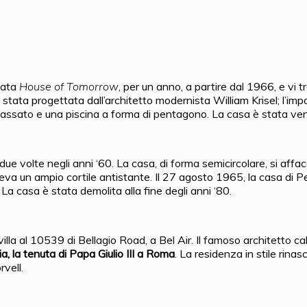
nata
House of Tomorrow
, per un anno, a partire dal 1966, e vi t
 stata progettata dall’architetto modernista William Krisel; l’i
 incassato e una piscina a forma di pentagono. La casa è stata ven
 volte negli anni ‘60. La casa, di forma semicircolare, si affacc
veva un ampio cortile antistante. Il 27 agosto 1965, la casa di P
 La casa è stata demolita alla fine degli anni ‘80.
villa al 10539 di Bellagio Road, a Bel Air. Il famoso architetto c
lia, la tenuta di Papa Giulio III a Roma
. La residenza in stile rin
vell.