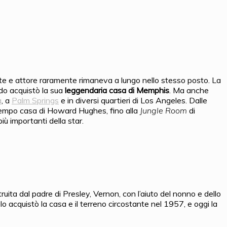
te e attore raramente rimaneva a lungo nello stesso posto. La
ndo acquistò la sua
leggendaria casa di Memphis
. Ma anche
a
, a
Palm Springs
e in diversi quartieri di Los Angeles. Dalle
un tempo casa di Howard Hughes, fino alla
Jungle Room
di
ù importanti della star.
uita dal padre di Presley, Vernon, con l’aiuto del nonno e dello
lo acquistò la casa e il terreno circostante nel 1957, e oggi la