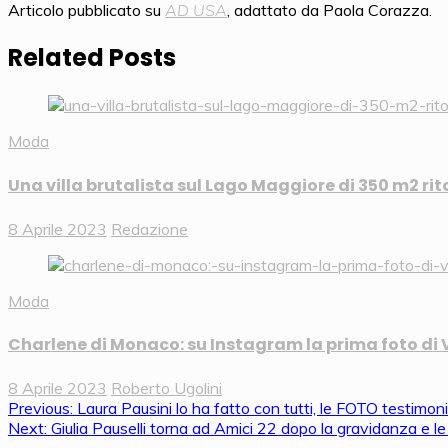
Articolo pubblicato su
AD USA
, adattato da Paola Corazza.
Related Posts
Moda
Una villa brutalista sul Lago Maggiore di 350 m2 ri
8 Aprile 2023
Redazione
Moda
Charlene di Monaco: su Instagram la prima foto di 
8 Aprile 2023
Roberto Ugolini
Navigazione
Previous:
Laura Pausini lo ha fatto con tutti, le FOTO testimon
Next:
Giulia Pauselli torna ad Amici 22 dopo la gravidanza e le c