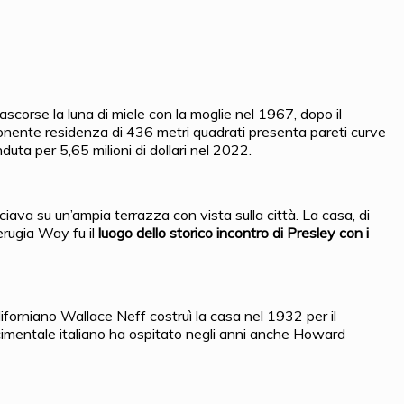
rascorse la luna di miele con la moglie nel 1967, dopo il
mponente residenza di 436 metri quadrati presenta pareti curve
duta per 5,65 milioni di dollari nel 2022.
iava su un’ampia terrazza con vista sulla città. La casa, di
erugia Way fu il
luogo dello storico incontro di Presley con i
aliforniano Wallace Neff costruì la casa nel 1932 per il
ascimentale italiano ha ospitato negli anni anche Howard