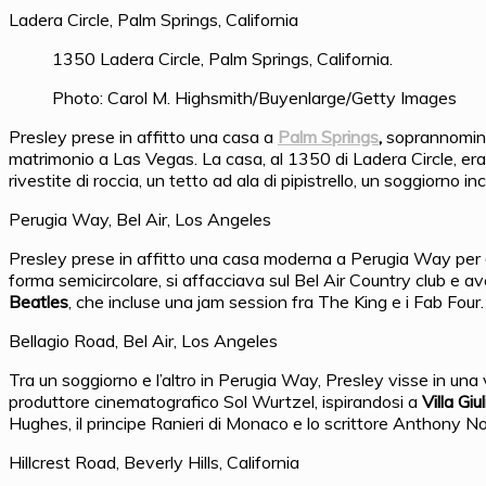
Ladera Circle, Palm Springs, California
1350 Ladera Circle, Palm Springs, California.
Photo: Carol M. Highsmith/Buyenlarge/Getty Images
Presley prese in affitto una casa a
Palm Springs
,
soprannomi
matrimonio a Las Vegas. La casa, al 1350 di Ladera Circle, era
rivestite di roccia, un tetto ad ala di pipistrello, un soggiorno
Perugia Way, Bel Air, Los Angeles
Presley prese in affitto una casa moderna a Perugia Way per due
forma semicircolare, si affacciava sul Bel Air Country club e a
Beatles
, che incluse una jam session fra The King e i Fab Four.
Bellagio Road, Bel Air, Los Angeles
Tra un soggiorno e l’altro in Perugia Way, Presley visse in una 
produttore cinematografico Sol Wurtzel, ispirandosi a
Villa Giu
Hughes, il principe Ranieri di Monaco e lo scrittore Anthony Nor
Hillcrest Road, Beverly Hills, California