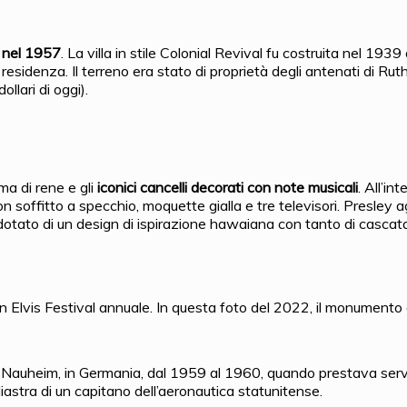
, nel 1957
. La villa in stile Colonial Revival fu costruita nel 1
esidenza. Il terreno era stato di proprietà degli antenati di Rut
ollari di oggi).
ma di rene e gli
iconici cancelli decorati con note musicali
. All’in
on soffitto a specchio, moquette gialla e tre televisori. Presley 
otato di un design di ispirazione hawaiana con tanto di cascata.
Elvis Festival annuale. In questa foto del 2022, il monumento a 
auheim, in Germania, dal 1959 al 1960, quando prestava servizio
liastra di un capitano dell’aeronautica statunitense.