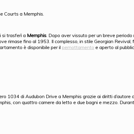
le Courts a Memphis.
 si trasferì a
Memphis
. Dopo aver vissuto per un breve periodo
ve rimase fino al 1953. Il complesso, in stile Georgian Revival, f
ppartamento è disponibile per il
pernottamento
e aperto al pubblic
mero 1034 di Audubon Drive a Memphis grazie ai diritti d’autore 
his, con quattro camere da letto e due bagni e mezzo. Durante l