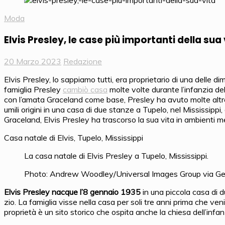
Moda
Elvis Presley, le case più importanti della sua 
20 Marzo 2023
Redazione
Elvis Presley, lo sappiamo tutti, era proprietario di una delle di
famiglia Presley
cambiò casa
molte volte durante l’infanzia de
con l’amata Graceland come base, Presley ha avuto molte alt
umili origini in una casa di due stanze a Tupelo, nel Mississipp
Graceland, Elvis Presley ha trascorso la sua vita in ambienti m
Casa natale di Elvis, Tupelo, Mississippi
La casa natale di Elvis Presley a Tupelo, Mississippi.
Photo: Andrew Woodley/Universal Images Group via Ge
Elvis Presley nacque l’8 gennaio 1935
in una piccola casa di d
zio. La famiglia visse nella casa per soli tre anni prima che ven
proprietà è un sito storico che ospita anche la chiesa dell’inf