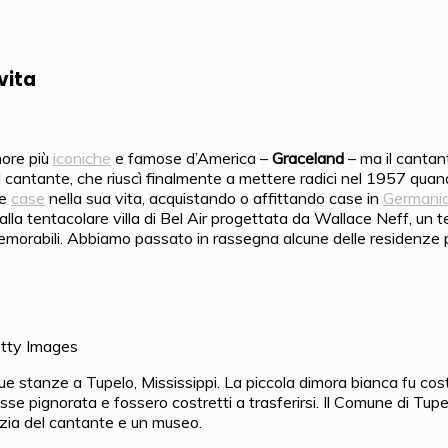
vita
more più
iconiche
e famose d’America –
Graceland
– ma il cantan
l cantante, che riuscì finalmente a mettere radici nel 1957 qua
re
case
nella sua vita, acquistando o affittando case in
Germani
i, alla tentacolare villa di Bel Air progettata da Wallace Neff, 
emorabili. Abbiamo passato in rassegna alcune delle residenze pi
tty Images
ue stanze a Tupelo, Mississippi. La piccola dimora bianca fu costr
isse pignorata e fossero costretti a trasferirsi. Il Comune di Tupe
anzia del cantante e un museo.