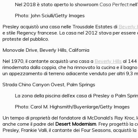
Nel 2018 è stato aperto lo showroom
Casa Perfect
nell
Photo: John Sciulli/Getty Images
Presley acquistò una casa nelle Trousdale Estates di
Beverly H
e stile Regency francese. La casa nel 2012 stava per essere d
proteste del pubblico.
Monovale Drive, Beverly Hills, California
Nel 1970, il cantante acquistò una casa a
Beverly Hills
al 144 
rimodernata dalla coppia, che ha rinnovato la cucina e il bagno
un appezzamento di terreno adiacente venduto per altri 9,3 milio
Strada Chino Canyon Ovest, Palm Springs
La zona della piscina dell’ex casa di Presley a Palm Spri
Photo: Carol M. Highsmith/Buyenlarge/Getty Images
Un tempo di proprietà del fondatore di McDonald’s Ray Kroc, 
anche come il padre del
Desert Modernism
. Frey progettò la 
Presley, Frankie Valli, il cantante dei Four Seasons, acquistò la