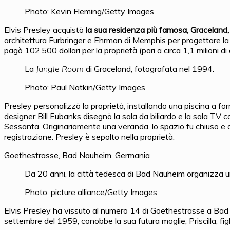
Photo: Kevin Fleming/Getty Images
Elvis Presley acquistò
la sua residenza più famosa, Graceland
architettura Furbringer e Ehrman di Memphis per progettare la r
pagò 102.500 dollari per la proprietà (pari a circa 1,1 milioni di d
La
Jungle Room
di Graceland, fotografata nel 1994.
Photo: Paul Natkin/Getty Images
Presley personalizzò la proprietà, installando una piscina a for
designer Bill Eubanks disegnò la sala da biliardo e la sala TV c
Sessanta. Originariamente una veranda, lo spazio fu chiuso e d
registrazione. Presley è sepolto nella proprietà.
Goethestrasse, Bad Nauheim, Germania
Da 20 anni, la città tedesca di Bad Nauheim organizza un 
Photo: picture alliance/Getty Images
Elvis Presley ha vissuto al numero 14 di Goethestrasse a Bad N
settembre del 1959, conobbe la sua futura moglie, Priscilla, fig