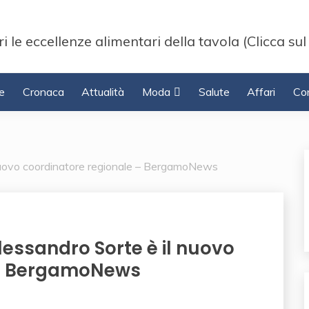
i le eccellenze alimentari della tavola (Clicca sul
e
Cronaca
Attualità
Moda
Salute
Affari
Con
l nuovo coordinatore regionale – BergamoNews
Alessandro Sorte è il nuovo
 – BergamoNews