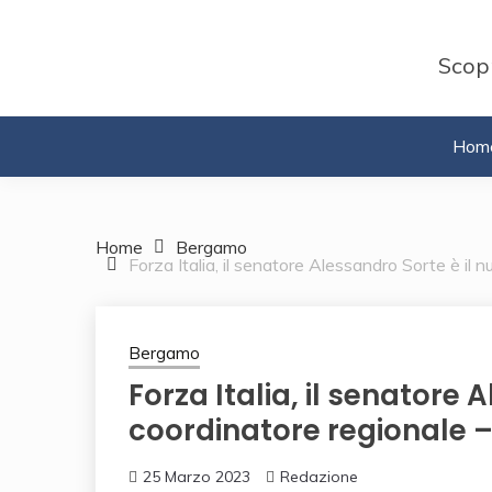
Skip
to
Scopr
content
Hom
Home
Bergamo
Forza Italia, il senatore Alessandro Sorte è i
Bergamo
Forza Italia, il senatore 
coordinatore regionale
25 Marzo 2023
Redazione